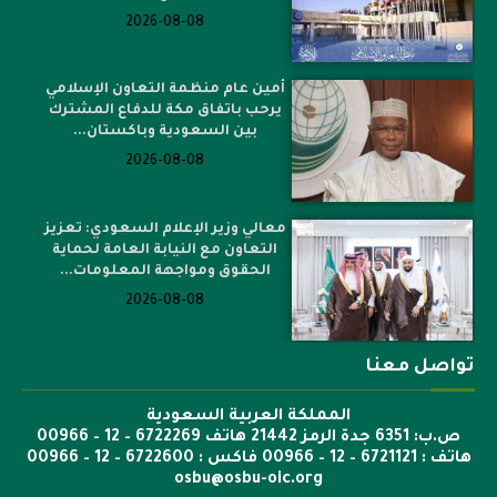
2026-08-08
أمين عام منظمة التعاون الإسلامي
يرحب باتفاق مكة للدفاع المشترك
بين السعودية وباكستان...
2026-08-08
معالي وزير الإعلام السعودي: تعزيز
التعاون مع النيابة العامة لحماية
الحقوق ومواجهة المعلومات...
2026-08-08
تواصل معنا
المملكة العربية السعودية
ص.ب: 6351 جدة الرمز 21442 هاتف 6722269 – 12 – 00966
هاتف : 6721121 – 12 – 00966 فاكس : 6722600 – 12 – 00966
osbu@osbu-oic.org