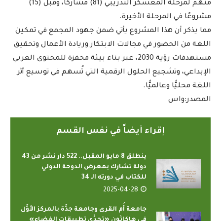
منهم لمرحلة المعسكر التدريبي (81) مشاركًا، وقُبل (15)
مشروعًا في المرحلة الأخيرة.
مما يذكر أن هذا المشروع يأتي ضمن جهود المجمع في تمكين
اللغة من الحضور في مجالات الابتكار وريادة الأعمال وتحقيق
مستهدفات رؤية 2030، عبر بناء بيئة محفزة للمحتوى العربي
الإبداعي، وتشجيع الحلول الرقمية التي تُسهم في توسيع أثر
اللغة محليًّا وعالميًّا.
المصدر:واس
إقراء أيضاً في نفس القسم
ينطلق 8 مايو المقبل.. 522 دار نشر من 43
دولة تشارك بمعرض الدوحة الدولي
للكتاب في دورته الـ 34
2025-04-28
جامعة أُم القرى وجامعة جدَّة بالمركز الأوَّل
في هاكاثون «تحدِّي تطبيقات الفضاء»