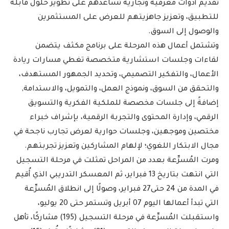
تقديم أدوات معرفية وتجارية تساعدهم على تطوير حلول قابلة
للتطبيق، وتعزيز جاهزيتهم للعرض على المستثمرين
والوصول إلى السوق.
وتشتمل أعمال هذه المرحلة على برنامج مكثف يتضمن
لقاءات وجلسات استشارية متخصصة تغطي مسارات ريادة
الأعمال، والتفكير التصميمي، وتحديد الجمهور المستهدف،
والتحقق من السوق، ونموذج العمل، والتمويل، والاستدامة,
إضافةً إلى جلسات مخصصة للملكية الفكرية والتسويق
الرقمي، وإدارة المحتوى والتجربة الرقمية، بإشراف خبراء
مختصين وموجهين، وجلسات حوارية لعرض تجارب ناجحة في
مجال الابتكار اللغوي؛ لإلهام المشاركين وتعزيز تجربتهم.
ومرت المُسرِّعة بعدد من المراحل تمثلت في مرحلة التسجيل
التي انتهت بتاريخ 13 فبراير، ثم المعسكر التدريبي الذي أُقيم
في المدة من 24 حتى27 فبراير، وصولًا إلى انطلاق المُسرِّعة
التي تبدأ أعمالها اليوم 07 أبريل وتستمر حتى 20 يوليو،
واستقبلت المُسرِّعة في مرحلة التسجيل (195) مشاركًا، تأهل