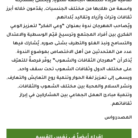
ثقافية فريدة تنظّمها الجامعة سنويًا, ويحظى بمشاركة
واسعة من طلابها من مختلف الجنسيات, يقدّمون خلاله أبرز
ثقافات وتراث وأزياء وتقاليد بُلدانهم
.
ويُصاحب المهرجان ندوة بعنوان “وعي الفكر” لتعزيز الوعي
الفكري بين أفراد المجتمع وترسيخ قيّم الوسطية والاعتدال
والتسامح ونبذ الغلو والتطرف بشتى صوره, يُشارك فيها
عدد من المتحدثين من أهل الاختصاص بموضوع الندوة
.
يُذكر أن “مهرجان الثقافات والشعوب” يوفّر فرصةً للتعرّف
على مختلف الدول وثقافات الشعوب تحت سقف واحد,
ويسعى إلى تعزيز لغة الحوار وتنمية روح التعايش والتعارف,
ونشر السلام والمحبة بين مختلف الشعوب والثقافات,
وتنمية مبادئ العمل الجماعي بين المشاركين في إبراز
ثقافاتهم
.
المصدر:واس
إقراء أيضاً في نفس القسم