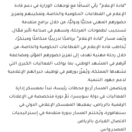
“قادة الإعلام” يأتي اتساقًا مع توجهات الوزارة في دعم قادة
الإعلام في القطاعات الحكومية والخاصة، وتمكينهم وتعزيز
حضورهم المهني محليًّا ودوليًّا، من خلال برامج متقدمة
تستجيب لطموحات المرحلة، وتسهم في صناعة تأثير فعّال.
ويُعد مسار “قادة الإعلام” برنامجًا تدريبيًّا متكاملًا ومبتكرًا،
يُخاطب قادة الإعلام في القطاعات الحكومية والخاصة، من
خلال رحلة مهنية تهدف إلى تعزيز حضورهم المؤثر، ومضاعفة
أثرهم في المشهد الوطني، بما يواكب الفعاليات الكبرى التي
تشهدها المملكة، ويُعزّز دورهم في توظيف خبراتهم الإعلامية
لدعم جهود التنمية.
ويتضمن المسار أربع محطات رئيسة، تبدأ بمعسكر إدارة
الفعاليات في دولة سويسرا، ثمّ دورة متخصصة في الإعلانات
الرقمية بالرياض، يعقبها المعسكر الإعلامي الدولي في
سنغافورة، ويُختتم المسار بدورة متقدمة في إستراتيجيات
الاتصال القيادي بالرياض
المصدر:واس