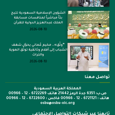
الشؤون الإسلامية السعودية تتيح
بثاً مباشراً لمنافسات مسابقة
الملك عبدالعزيز الدولية للقرآن
2026-08-10
“وثّق».. مخيم عُماني يحوّل شغف
الشباب إلى أفلام وثائقية توثّق الهوية
والتراث
2026-08-10
تواصل معنا
المملكة العربية السعودية
ص.ب: 6351 جدة الرمز 21442 هاتف 6722269 – 12 – 00966
هاتف : 6721121 – 12 – 00966 فاكس : 6722600 – 12 – 00966
osbu@osbu-oic.org