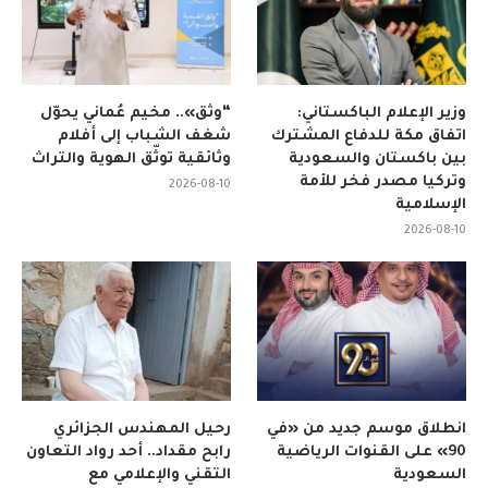
وزير الإعلام الباكستاني:
“وثّق».. مخيم عُماني يحوّل
اتفاق مكة للدفاع المشترك
شغف الشباب إلى أفلام
بين باكستان والسعودية
وثائقية توثّق الهوية والتراث
وتركيا مصدر فخر للأمة
2026-08-10
الإسلامية
2026-08-10
انطلاق موسم جديد من «في
رحيل المهندس الجزائري
90» على القنوات الرياضية
رابح مقداد.. أحد رواد التعاون
السعودية
التقني والإعلامي مع