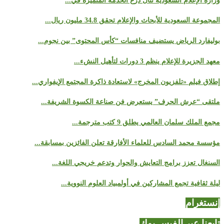
وزارة الإعلام السعودية تنال درع الخدمة المتميزة في...
المجموعة السعودية للأبحاث والإعلام تحقق 34.8 مليون ريال...
بوليفارد الرياض يستضيف منافسات “كأس المحتوى” بين نجوم...
معهد الجزيرة للإعلام ينظم 3 دورات لتأهيل النشء...
إطلاق فيلم «تلفزيون المخرج» لاستعادة ذاكرة المجتمع الإيفواري...
ملتقى “عرش الحرف” يستعرض فن صناعة الكسوة الشريفة...
مجمع الملك سلمان العالمي يطلق 9 كتب مترجمة...
مؤسسة محمد السادس للعلماء الأفارقة تعلن الفائزين بمسابقة...
السنغال تعزز برامج التعايش والحوار وتدعم خريجي اللغة...
ليلة ثقافية تجمع المشاركين في أولمبياد العلوم النووية...
إنستغرام
تابعنا عبر الفيس بوك