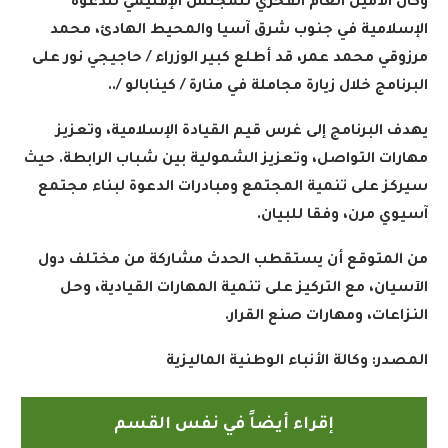
وكان الأمين العام الفخري للمجلس الإقليمي للدعوة
الإسلامية في جنوب شرق آسيا والمحيط الهادئ، محمد
مرزوقي محمد عمر، قد أطلع كبير الوزراء / حاجيجي نور على
البرنامج خلال زيارة مجاملة في منارة / كينابالو /..
يهدف البرنامج إلى غرس قيم القيادة الإسلامية، وتعزيز
مهارات التواصل، وتعزيز الشمولية بين شباب الرابطة. حيث
سيركز على تنمية المجتمع ومبادرات الدعوة لبناء مجتمع
آسيوي مرن، وفقا للبيان.
من المتوقع أن يستقطب الحدث مشاركة من مختلف دول
الآسيان، مع التركيز على تنمية المهارات القيادية، وحل
النزاعات، ومهارات صنع القرار.
المصدر:
وكالة الأنباء الوطنية الماليزية
إقراء أيضاً في نفس القسم