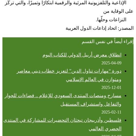
الإذاعية والتلفزيونية المرئية والرقمية ابتكارًا وتميزًا، والتي تركّز
على الوقاية من
النزاعات وحلّها.
المصدر: اتحاد إذاعات الدول العربية
إقراء أيضاً في نفس القسم
انطلاق معرض أربيل الدولي للكتاب اليوم
2025-04-09
دورة “مهارات تناول الدين” لتعزيز خطاب ديني معاصر
ومتوازن في العالم الإسلامي
2025-12-01
مسارح ومنصات المنتدى السعودي للإعلام .. فضاءات للحوار
والتفاعل واستشراف المستقبل
2025-02-11
فلسطين وأذربيجان تبحثان التحضيرات للمشاركة في المنتدى
الحضري العالمي