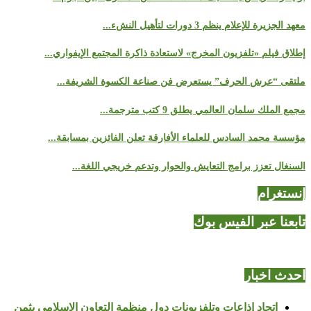
معهد الجزيرة للإعلام ينظم 3 دورات لتأهيل النشء...
إطلاق فيلم «تلفزيون المخرج» لاستعادة ذاكرة المجتمع الإيفواري...
ملتقى “عرش الحرف” يستعرض فن صناعة الكسوة الشريفة...
مجمع الملك سلمان العالمي يطلق 9 كتب مترجمة...
مؤسسة محمد السادس للعلماء الأفارقة تعلن الفائزين بمسابقة...
السنغال تعزز برامج التعايش والحوار وتدعم خريجي اللغة...
إنستغرام
تابعنا عبر الفيس بوك
احدث اخبار
اتحاد إذاعات وتلفزيونات دول منظمة التعاون الإسلامي يثمن