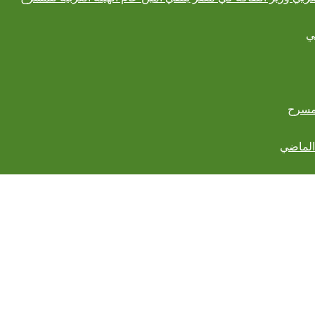
ي
لمسرح