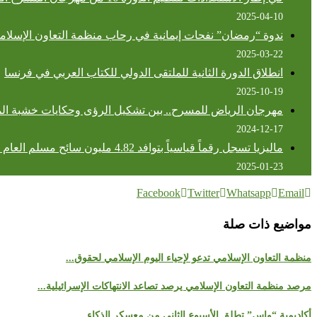
2025-04-10
ندوة “رمضان” نفحات إيمانية في رحاب منظمة التعاون الإسلام
2025-03-22
انطلاق الدورة الثانية للملتقى الدولي للكتاب العربي في فرنسا
2025-10-19
مهرجان الرياض للمسرح.. بين تشكيل الرؤى وحكايات خشبة ا
2024-12-17
ماليزيا تسجل رقماً قياسياً بتوافد 4.82 مليون سائح مسلم العام الماضي
2025-01-23
Facebook
Twitter
Whatsapp
Email
مواضيع ذات صلة
منظمة التعاون الإسلامي تدعو لإحياء اليوم الإسلامي لحقوق...
مرصد منظمة التعاون الإسلامي يرصد تصاعد الانتهاكات الإسرائيلية...
أكاديمية “واس” تطلق الأسبوع الثاني من معسكر الذكاء...