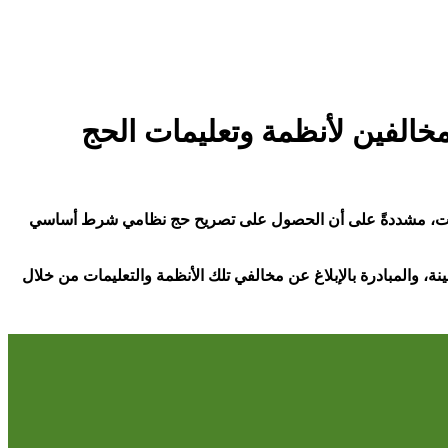
لية، أن المقيمين المخالفين لشرط الحصول على تصريح للحج سيعاقبون بالترحيل والمنع من دخول المملكة لمدة (10) سنوات، مشددةً على أن الحصول على تصريح حج نظامي شرط أساسي
ة، والمبادرة بالإبلاغ عن مخالفي تلك الأنظمة والتعليمات من خلال