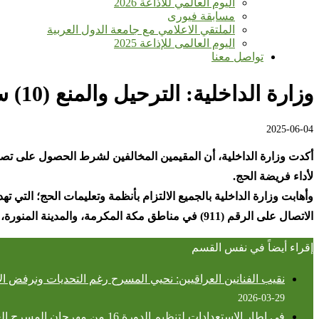
اليوم العالمي للأذاعة 2026
مسابقة فيورى
الملتقي الاعلامي مع جامعة الدول العربية
اليوم العالمى للإذاعة 2025
تواصل معنا
وزارة الداخلية: الترحيل والمنع (10) سنوات من دخول المملكة للمقيمين المخالفين لأنظمة وتعليمات الحج
2025-06-04
لأداء فريضة الحج
.
وأهابت وزارة الداخلية بالجميع الالتزام بأنظمة وتعليمات الحج؛ التي
الاتصال على الرقم (911) في مناطق مكة المكرمة، والمدينة المنورة، والرياض، والشرقية، والرقم (999) في بقية مناطق المملكة
إقراء أيضاً في نفس القسم
نقيب الفنانين العراقيين: نحيي المسرح رغم التحديات ونرفض ا
2026-03-29
في إطار الاستعدادات لتنظيم الدورة 16 من مهرجان المسرح العربي وزير الثقافة في مصر يلتقي أمين عام الهيئة العربية للمسرح