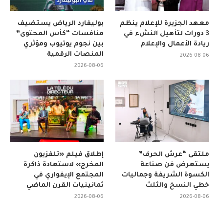
معهد الجزيرة للإعلام ينظم
بوليفارد الرياض يستضيف
3 دورات لتأهيل النشء في
منافسات “كأس المحتوى”
ريادة الأعمال والإعلام
بين نجوم يوتيوب ومؤثري
المنصات الرقمية
2026-08-06
2026-08-06
ملتقى “عرش الحرف”
إطلاق فيلم «تلفزيون
يستعرض فن صناعة
المخرج» لاستعادة ذاكرة
الكسوة الشريفة وجماليات
المجتمع الإيفواري في
خطي النسخ والثلث
ثمانينيات القرن الماضي
2026-08-06
2026-08-06