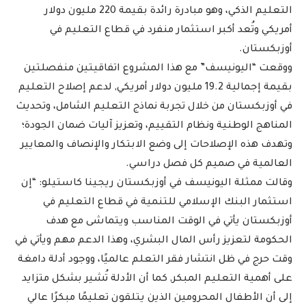
التعليم الذكي، وهو مبادرة رائدة بقيمة 220 مليون دولار
أمريكي وتُعد أكبر استثمار منفرد في قطاع التعليم في
أوزبكستان.
ووقعت “اليونيسف” مع هذا المشروع اتفاقيتين منفصلتين
بقيمة إجمالية 19.2 مليون دولار أمريكي, لدعم إصلاح التعليم
في أوزبكستان من خلال تجربة نماذج التعليم الشامل، وتحديث
المناهج الوطنية ونظام التقييم، وتعزيز آليات ضمان الجودة؛
وتهدف هذه الإصلاحات إلى وضع الابتكار والإنصاف والمعايير
العالمية في صميم كل فصل دراسي.
وقالت ممثلة اليونيسف في أوزبكستان ريجينا كاستيلو: “إن
استثمار البنك الإسلامي للتنمية في قطاع التعليم في
أوزبكستان يأتي في الوقت المناسب ويتماشى مع هدف
الحكومة لتعزيز رأس المال البشري، وهذا الدعم مهم ويأتي في
وقت حرج في ظل انتشار فقر التعلم عالميًا، ووجود أدلة دامغة
على أهمية التعليم المبكر, كما أن الأدلة تُشير بشكل متزايد
إلى أن الأطفال المحرومين الذين يتلقون تعليمًا مبكرًا عالي