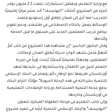
مع وزارة التعليم، وبفضل استثمارات بلغت 2.3 مليون دولار
كجزء من المشروع، أنشأت “اليونيسف” أحد عشر مركزًا إقليميًا
للتدريب؛ مما أدى إلى ضمان إطلاق أول إستوديو متعدد
الوسائط يعمل بالذكاء الاصطناعي في طشقند، ودعم تطوير
برنامج تدريب المعلمين الجديد على مستوى ما قبل الخدمة
وأثناءها.
وقال الدكتور الجاسر: “إن مشاهدة هذا المشروع عن كثب أمرٌ
مُلهمٌ فنحن نشهد أدواتٍ حديثة تُطلق العنان لإمكانات
المعلمين، ومنهجًا تعليميًا مُبتكرًا يُحدث ثورةً في تجربة
التعلم لجيلٍ من الأطفال, وباستثمارها في شبابها تمهد
أوزبكستان طريقها نحو ازدهارٍ دائم، ونفخر في البنك الإسلامي
للتنمية بشراكته في هذه الرحلة الحيوية”, مؤكدًا التزام البنك
بدفع عجلة التنمية المستدامة، وريادة الإصلاحات التعليمية
في أوزبكستان وخارجها.
وإلى جانب التعليم في مرحلة الطفولة المبكرة، تتعاون
“اليونيسف” والبنك الإسلامي للتنمية أيضًا في تنفيذ مشروع