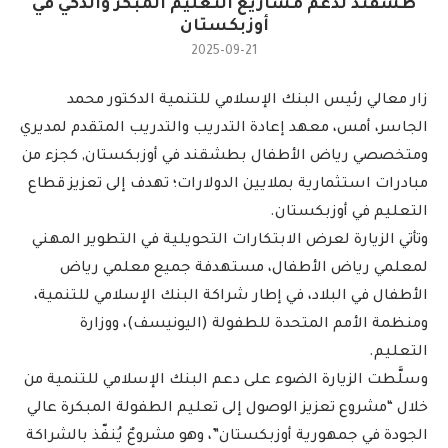
طشقند لدعم مشاريع التعليم المُبكر والذكي في
أوزبكستان
2025-09-21
زار معالي رئيس البنك الإسلامي للتنمية الدكتور محمد
الجاسر، أمس، معهد إعادة التدريب والتدريب المتقدم لمديري
ومتخصصي رياض الأطفال بطشقند في أوزبكستان, كجزء من
مبادرات استثمارية بملايين الدولارات؛ تهدف إلى تعزيز قطاع
التعليم في أوزبكستان.
وتأتي الزيارة لعرض الابتكارات التحويلية في التطوير المهني
لمعلمي رياض الأطفال، مستهدفة جميع معلمي رياض
الأطفال في البلاد، في إطار شراكة البنك الإسلامي للتنمية،
ومنظمة الأمم المتحدة للطفولة (اليونيسف)، ووزارة
التعليم.
وسلَّطت الزيارة الضوء على دعم البنك الإسلامي للتنمية من
خلال “مشروع تعزيز الوصول إلى تعليم الطفولة المبكرة عالي
الجودة في جمهورية أوزبكستان”، وهو مشروعٌ يُنفّذ بالشراكة