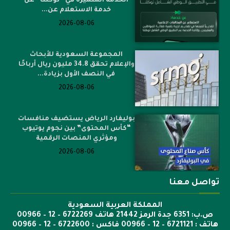
الخدمة المتميزة في “توكلنا” عن
خدمة الاستعلام عن...
2026-08-06
المجموعة السعودية للأبحاث
والإعلام تحقق 34.8 مليون ريال أرباحًا
في النصف الأول بزيادة...
2026-08-06
بوليفارد الرياض يستضيف منافسات
“كأس المحتوى” بين نجوم يوتيوب
ومؤثري المنصات الرقمية
2026-08-06
تواصل معنا
المملكة العربية السعودية
ص.ب: 6351 جدة الرمز 21442 هاتف 6722269 – 12 – 00966
هاتف : 6721121 – 12 – 00966 فاكس : 6722600 – 12 – 00966