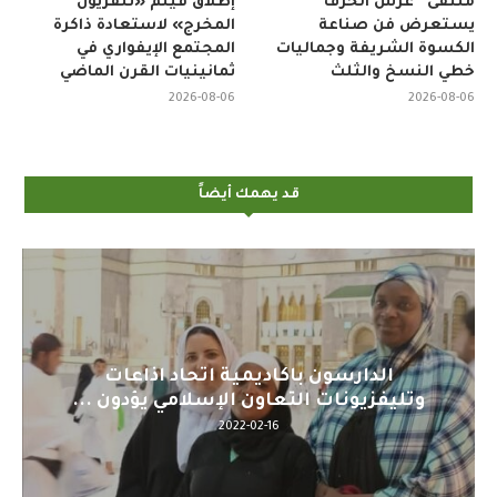
ملتقى “عرش الحرف”
إطلاق فيلم «تلفزيون
يستعرض فن صناعة
المخرج» لاستعادة ذاكرة
الكسوة الشريفة وجماليات
المجتمع الإيفواري في
خطي النسخ والثلث
ثمانينيات القرن الماضي
2026-08-06
2026-08-06
قد يهمك أيضاً
عات
اليوم : المشاركة بالاجتماع التحضيري
ون ...
لمنظمي قمة اسيا...
2022-04-12