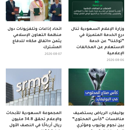
وزارة الإعلام السعودية تنال
اتحاد إذاعات وتلفزيونات دول
درع الخدمة المتميزة في
منظمة التعاون الإسلامي
“توكلنا” عن خدمة
يثمن «اتفاق مكة» للدفاع
الاستعلام عن المخالفات
المشترك
الإعلامية
2026-08-07
2026-08-06
بوليفارد الرياض يستضيف
المجموعة السعودية للأبحاث
منافسات “كأس المحتوى”
والإعلام تحقق 34.8 مليون
بين نجوم يوتيوب ومؤثري
ريال أرباحًا في النصف الأول