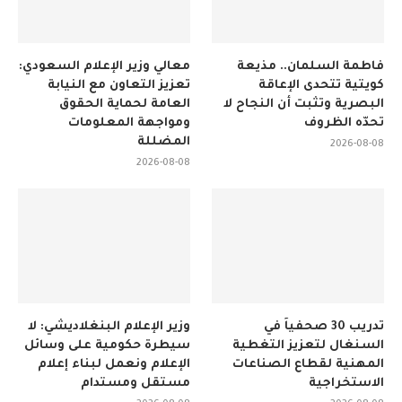
فاطمة السلمان.. مذيعة
معالي وزير الإعلام السعودي:
كويتية تتحدى الإعاقة
تعزيز التعاون مع النيابة
البصرية وتثبت أن النجاح لا
العامة لحماية الحقوق
تحدّه الظروف
ومواجهة المعلومات
المضللة
2026-08-08
2026-08-08
تدريب 30 صحفياً في
وزير الإعلام البنغلاديشي: لا
السنغال لتعزيز التغطية
سيطرة حكومية على وسائل
المهنية لقطاع الصناعات
الإعلام ونعمل لبناء إعلام
الاستخراجية
مستقل ومستدام