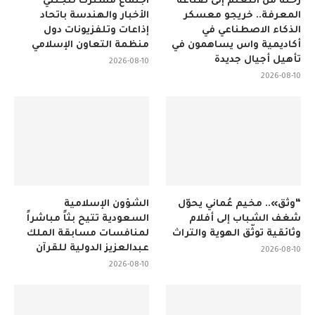
المعرفة.. خريجو معسكر
الأخبار والهندسة باتحاد
الذكاء الاصطناعي في
إذاعات وتلفزيونات دول
أكاديمية واس يساهمون في
منظمة التعاون الإسلامي
تأهيل أجيال جديدة
2026-08-10
2026-08-10
“وثّق».. مخيم عُماني يحوّل
الشؤون الإسلامية
شغف الشباب إلى أفلام
السعودية تتيح بثاً مباشراً
وثائقية توثّق الهوية والتراث
لمنافسات مسابقة الملك
عبدالعزيز الدولية للقرآن
2026-08-10
2026-08-10