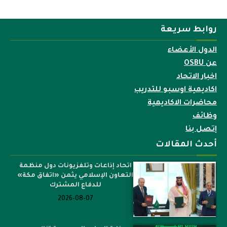
روابط سريعة
الدول الأعضاء
عن OSBU
اخبار الاتحاد
اكاديمية اوسبو للتدريب
محاضرات الاكاديمية
وظائف
إتصل بنا
أحدث المقالات
اتحاد إذاعات وتلفزيونات دول منظمة
التعاون الإسلامي يثمن «اتفاق مكة»
للدفاع المشترك
2026-08-07