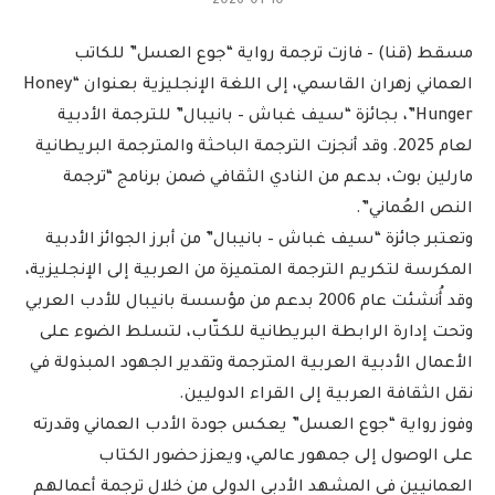
2026-01-10
مسقط (قنا) – فازت ترجمة رواية “جوع العسل” للكاتب
العماني زهران القاسمي، إلى اللغة الإنجليزية بعنوان “Honey
Hunger”، بجائزة “سيف غباش – بانيبال” للترجمة الأدبية
لعام 2025. وقد أنجزت الترجمة الباحثة والمترجمة البريطانية
مارلين بوث، بدعم من النادي الثقافي ضمن برنامج “ترجمة
النص العُماني”.
وتعتبر جائزة “سيف غباش – بانيبال” من أبرز الجوائز الأدبية
المكرسة لتكريم الترجمة المتميزة من العربية إلى الإنجليزية،
وقد أُنشئت عام 2006 بدعم من مؤسسة بانيبال للأدب العربي
وتحت إدارة الرابطة البريطانية للكتّاب، لتسلط الضوء على
الأعمال الأدبية العربية المترجمة وتقدير الجهود المبذولة في
نقل الثقافة العربية إلى القراء الدوليين.
وفوز رواية “جوع العسل” يعكس جودة الأدب العماني وقدرته
على الوصول إلى جمهور عالمي، ويعزز حضور الكتاب
العمانيين في المشهد الأدبي الدولي من خلال ترجمة أعمالهم