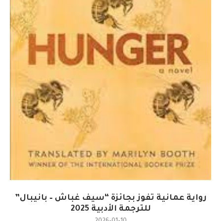
رواية عمانية تفوز بجائزة “سيف غباش – بانيبال”
للترجمة الأدبية 2025