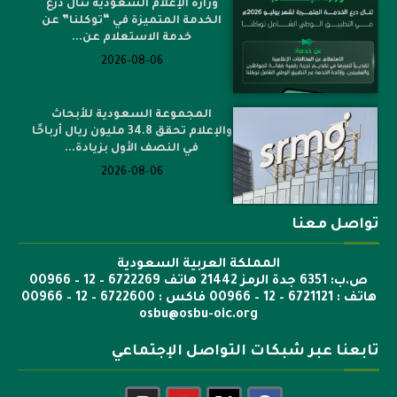
وزارة الإعلام السعودية تنال درع
الخدمة المتميزة في “توكلنا” عن
خدمة الاستعلام عن...
2026-08-06
المجموعة السعودية للأبحاث
والإعلام تحقق 34.8 مليون ريال أرباحًا
في النصف الأول بزيادة...
2026-08-06
تواصل معنا
المملكة العربية السعودية
ص.ب: 6351 جدة الرمز 21442 هاتف 6722269 – 12 – 00966
هاتف : 6721121 – 12 – 00966 فاكس : 6722600 – 12 – 00966
osbu@osbu-oic.org
تابعنا عبر شبكات التواصل الإجتماعي