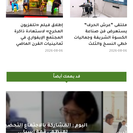
ملتقى “عرش الحرف”
إطلاق فيلم «تلفزيون
يستعرض فن صناعة
المخرج» لاستعادة ذاكرة
الكسوة الشريفة وجماليات
المجتمع الإيفواري في
خطي النسخ والثلث
ثمانينيات القرن الماضي
2026-08-06
2026-08-06
قد يهمك أيضاً
اليوم : المشاركة بالاجتماع التحضيري
لمنظمي قمة اسيا...