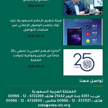
الثقافي والتاريخي
2026-08-09
هيئة تنظيم الإعلام السعودية: تيك
توك يتصدر الوصول الإعلاني عبر
منصات التواصل
2026-08-09
“جائزة الإعلام العربي» تحتفي بـ25
عاماً من التميز ومواكبة تحولات
المهنة
2026-08-09
تواصل معنا
المملكة العربية السعودية
ص.ب: 6351 جدة الرمز 21442 هاتف 6722269 – 12 – 00966
هاتف : 6721121 – 12 – 00966 فاكس : 6722600 – 12 – 00966
osbu@osbu-oic.org