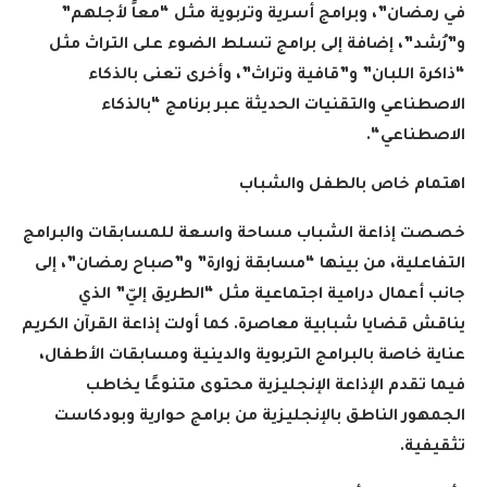
في رمضان”، وبرامج أسرية وتربوية مثل “معاً لأجلهم”
و”رُشد”، إضافة إلى برامج تسلط الضوء على التراث مثل
“ذاكرة اللبان” و”قافية وتراث”، وأخرى تعنى بالذكاء
الاصطناعي والتقنيات الحديثة عبر برنامج “بالذكاء
الاصطناعي
“.
اهتمام خاص بالطفل والشباب
خصصت إذاعة الشباب مساحة واسعة للمسابقات والبرامج
التفاعلية، من بينها “مسابقة زوارة” و”صباح رمضان”، إلى
جانب أعمال درامية اجتماعية مثل “الطريق إليّ” الذي
يناقش قضايا شبابية معاصرة. كما أولت إذاعة القرآن الكريم
عناية خاصة بالبرامج التربوية والدينية ومسابقات الأطفال،
فيما تقدم الإذاعة الإنجليزية محتوى متنوعًا يخاطب
الجمهور الناطق بالإنجليزية من برامج حوارية وبودكاست
تثقيفية
.