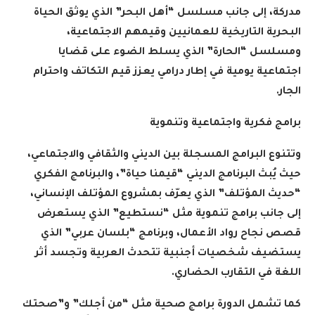
مدركة، إلى جانب مسلسل “أهل البحر” الذي يوثق الحياة
البحرية التاريخية للعمانيين وقيمهم الاجتماعية،
ومسلسل “الحارة” الذي يسلط الضوء على قضايا
اجتماعية يومية في إطار درامي يعزز قيم التكاتف واحترام
الجار
.
برامج فكرية واجتماعية وتنموية
وتتنوع البرامج المسجلة بين الديني والثقافي والاجتماعي،
حيث يُبث البرنامج الديني “قيمنا حياة”، والبرنامج الفكري
“حديث المؤتلف” الذي يعرّف بمشروع المؤتلف الإنساني،
إلى جانب برامج تنموية مثل “نستطيع” الذي يستعرض
قصص نجاح رواد الأعمال، وبرنامج “بلسان عربي” الذي
يستضيف شخصيات أجنبية تتحدث العربية وتجسد أثر
اللغة في التقارب الحضاري
.
كما تشمل الدورة برامج صحية مثل “من أجلك” و”صحتك