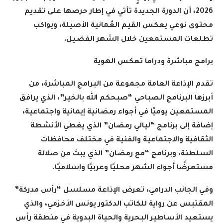
2026، أن الدورة الجديدة تأتي في إطار حرصها على تقديم
محتوى نوعي يعكس القيم العُمانية الأصيلة، ويواكب
تطلعات المستمعين خلال الشهر الفضيل
.
برامج مباشرة ودراما تعكس الهوية
تقدم الإذاعة العامة مجموعة من البرامج المباشرة، من
أبرزها البرنامج الصباحي “صبحكم الله بالخير”، الذي يرافق
المستمعين يوميًا في أجواء رمضانية إيمانية واجتماعية،
إضافة إلى برنامج “ليالي رمضان” الذي يغطي الأنشطة
الثقافية والاجتماعية والفنية في مختلف محافظات
السلطنة، وبرنامج “مع رمضان” الذي يبث من صلالة
مستعرضًا أجواء الشهر محليًا وعربيًا وإسلاميًا
.
وفي الجانب الدرامي، تعرض الإذاعة مسلسل “رأس مدركة”
المقتبس عن رواية للكاتب الدكتور يونس الأخزمي، والذي
يستعيد الأساطير البحرية والحياة البدوية في منطقة رأس