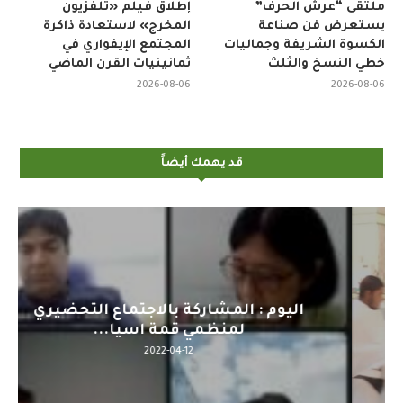
ملتقى “عرش الحرف”
إطلاق فيلم «تلفزيون
يستعرض فن صناعة
المخرج» لاستعادة ذاكرة
الكسوة الشريفة وجماليات
المجتمع الإيفواري في
خطي النسخ والثلث
ثمانينيات القرن الماضي
2026-08-06
2026-08-06
قد يهمك أيضاً
اليوم : المشاركة بالاجتماع التحضيري
لمنظمي قمة اسيا...
2022-04-12