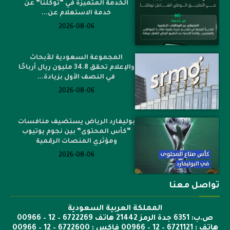
الخدمة المتميزة في “توكلنا” عن
خدمة الاستعلام عن...
2026-08-06
المجموعة السعودية للأبحاث
والإعلام تحقق 34.8 مليون ريال أرباحًا
في النصف الأول بزيادة...
2026-08-06
بوليفارد الرياض يستضيف منافسات
“كأس المحتوى” بين نجوم يوتيوب
ومؤثري المنصات الرقمية
2026-08-06
تواصل معنا
المملكة العربية السعودية
ص.ب: 6351 جدة الرمز 21442 هاتف 6722269 – 12 – 00966
هاتف : 6721121 – 12 – 00966 فاكس : 6722600 – 12 – 00966