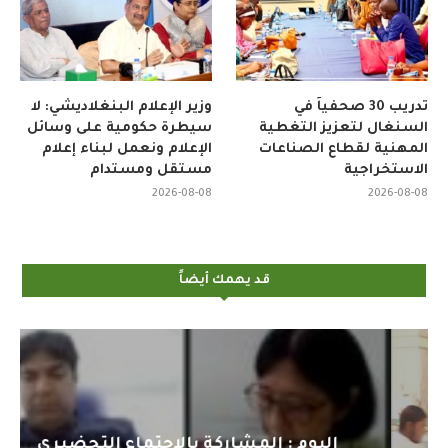
تدريب 30 صحفياً في
وزير الإعلام البنغلاديشي: لا
السنغال لتعزيز التغطية
سيطرة حكومية على وسائل
المهنية لقطاع الصناعات
الإعلام ونعمل لبناء إعلام
الاستخراجية
مستقل ومستدام
2026-08-08
2026-08-08
قد يهمك أيضاً
اليوم : المشاركة بالاجتماع التحضيري