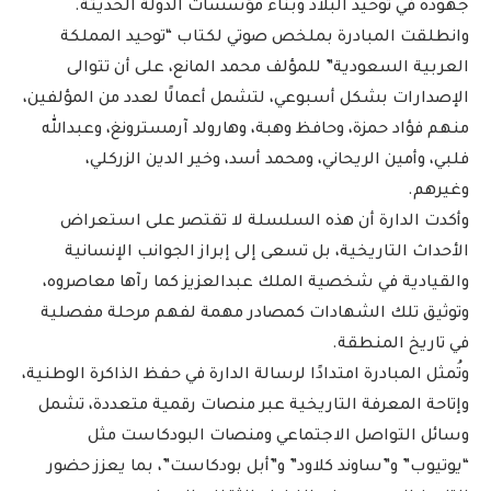
جهوده في توحيد البلاد وبناء مؤسسات الدولة الحديثة.
وانطلقت المبادرة بملخص صوتي لكتاب “توحيد المملكة
العربية السعودية” للمؤلف محمد المانع، على أن تتوالى
الإصدارات بشكل أسبوعي، لتشمل أعمالًا لعدد من المؤلفين،
منهم فؤاد حمزة، وحافظ وهبة، وهارولد آرمسترونغ، وعبدالله
فلبي، وأمين الريحاني، ومحمد أسد، وخير الدين الزركلي،
وغيرهم.
وأكدت الدارة أن هذه السلسلة لا تقتصر على استعراض
الأحداث التاريخية، بل تسعى إلى إبراز الجوانب الإنسانية
والقيادية في شخصية الملك عبدالعزيز كما رآها معاصروه،
وتوثيق تلك الشهادات كمصادر مهمة لفهم مرحلة مفصلية
في تاريخ المنطقة.
وتُمثل المبادرة امتدادًا لرسالة الدارة في حفظ الذاكرة الوطنية،
وإتاحة المعرفة التاريخية عبر منصات رقمية متعددة، تشمل
وسائل التواصل الاجتماعي ومنصات البودكاست مثل
“يوتيوب” و”ساوند كلاود” و”أبل بودكاست”، بما يعزز حضور