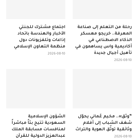
رحلة من التعلم إلى صناعة
اجتماع مشترك للجنتي
المعرفة.. خريجو معسكر
الأخبار والهندسة باتحاد
الذكاء الاصطناعي في
إذاعات وتلفزيونات دول
أكاديمية واس يساهمون في
منظمة التعاون الإسلامي
تأهيل أجيال جديدة
2026-08-10
2026-08-10
“وثّق».. مخيم عُماني يحوّل
الشؤون الإسلامية
شغف الشباب إلى أفلام
السعودية تتيح بثاً مباشراً
وثائقية توثّق الهوية والتراث
لمنافسات مسابقة الملك
عبدالعزيز الدولية للقرآن
2026-08-10