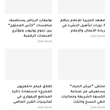
معهد الجزيرة للإعلام ينظم
بوليفارد الرياض يستضيف
3 دورات لتأهيل النشء في
منافسات “كأس المحتوى”
ريادة الأعمال والإعلام
بين نجوم يوتيوب ومؤثري
المنصات الرقمية
2026-08-06
2026-08-06
ملتقى “عرش الحرف”
إطلاق فيلم «تلفزيون
يستعرض فن صناعة
المخرج» لاستعادة ذاكرة
الكسوة الشريفة وجماليات
المجتمع الإيفواري في
خطي النسخ والثلث
ثمانينيات القرن الماضي
2026-08-06
2026-08-06