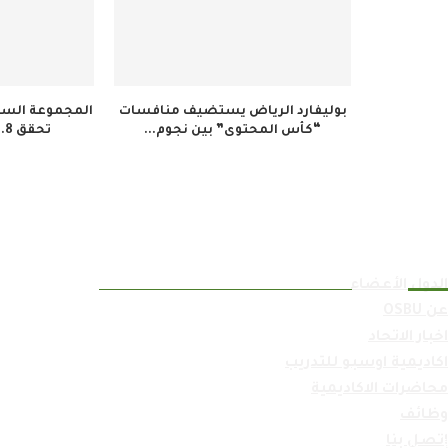
بوليفارد الرياض يستضيف منافسات
المجموعة السعو
“كأس المحتوى” بين نجوم...
تحقق 34.8 مليون ريال...
روابط سريعة
الدول الأعضاء
عن OSBU
اخبار الاتحاد
اكاديمية اوسبو للتدريب
محاضرات الاكاديمية
وظائف
إتصل بنا