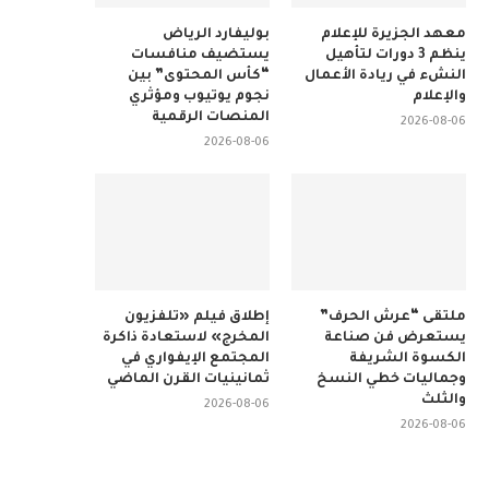
معهد الجزيرة للإعلام
بوليفارد الرياض
ينظم 3 دورات لتأهيل
يستضيف منافسات
النشء في ريادة الأعمال
“كأس المحتوى” بين
والإعلام
نجوم يوتيوب ومؤثري
المنصات الرقمية
2026-08-06
2026-08-06
ملتقى “عرش الحرف”
إطلاق فيلم «تلفزيون
يستعرض فن صناعة
المخرج» لاستعادة ذاكرة
الكسوة الشريفة
المجتمع الإيفواري في
وجماليات خطي النسخ
ثمانينيات القرن الماضي
والثلث
2026-08-06
2026-08-06