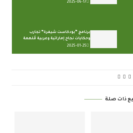
2025-06-17
برنامج “بودكاست شيفرة” تجارب
وحكايات نجاح إماراتية وعربية مُلهمة
2025-01-25
ع ذات صلة