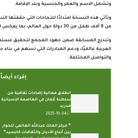
وتشمل الاسم والعمر والجنسية وبلد الإقامة
.
وتأتي هذه النسخة امتدادًا للنجاحات التي حققتها 
من 8 آلاف طفل من 30 دولة حول العالم، بما يعكس اتساع حضور المسابقة على المستويين المحلي والدولي
وتندرج المسابقة ضمن جهود المجمع لتحقيق مستهدفا
العربية عالميًا، ودعم المبادرات التي تسهم في بناء 
والتواصل المختلفة
.
إقراء أيضا
انطلاق فعالية إضاءات ثقافية من
سلطنة عُمان في العاصمة الإسبانية
مدريد
2025-10-04
” مركز الملك عبدالله العالمي للحوار
بين أتباع الأديان والثقافات كايسيد”