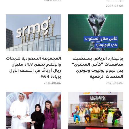
2026-08-07
2026-08-06
بوليفارد الرياض يستضيف
المجموعة السعودية للأبحاث
منافسات “كأس المحتوى”
والإعلام تحقق 34.8 مليون
بين نجوم يوتيوب ومؤثري
ريال أرباحًا في النصف الأول
المنصات الرقمية
بزيادة 64%
2026-08-06
2026-08-06