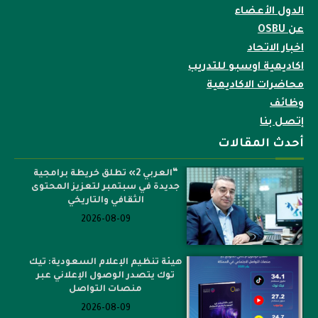
الدول الأعضاء
عن OSBU
اخبار الاتحاد
اكاديمية اوسبو للتدريب
محاضرات الاكاديمية
وظائف
إتصل بنا
أحدث المقالات
“العربي 2» تطلق خريطة برامجية
جديدة في سبتمبر لتعزيز المحتوى
الثقافي والتاريخي
2026-08-09
هيئة تنظيم الإعلام السعودية: تيك
توك يتصدر الوصول الإعلاني عبر
منصات التواصل
2026-08-09