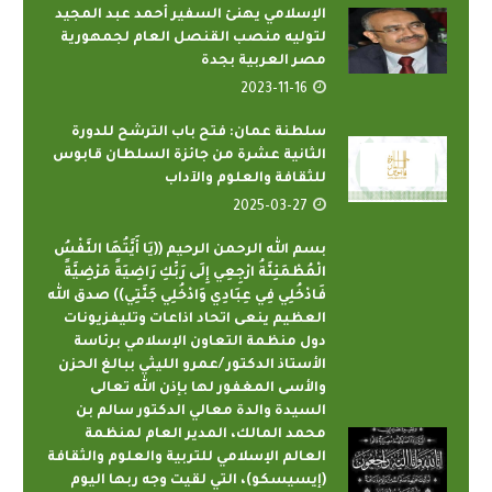
الإسلامي يهنئ السفير أحمد عبد المجيد
لتوليه منصب القنصل العام لجمهورية
مصر العربية بجدة
2023-11-16
سلطنة عمان: فتح باب الترشح للدورة
الثانية عشرة من جائزة السلطان قابوس
للثقافة والعلوم والآداب
2025-03-27
بسم الله الرحمن الرحيم ((يَا أَيَّتُهَا النَّفْسُ
الْمُطْمَئِنَّةُ ارْجِعِي إِلَى رَبِّكِ رَاضِيَةً مَرْضِيَّةً
فَادْخُلِي فِي عِبَادِي وَادْخُلِي جَنَّتِي)) صدق الله
العظيم ينعى اتحاد اذاعات وتليفزيونات
دول منظمة التعاون الإسلامي برئاسة
الأستاذ الدكتور /عمرو الليثي ببالغ الحزن
والأسى المغفور لها بإذن الله تعالى
السيدة والدة معالي الدكتور سالم بن
محمد المالك، المدير العام لمنظمة
العالم الإسلامي للتربية والعلوم والثقافة
(إيسيسكو)، التي لقيت وجه ربها اليوم