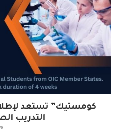
كومستيك” تستعد لإطلاق 
التدريب الص
28