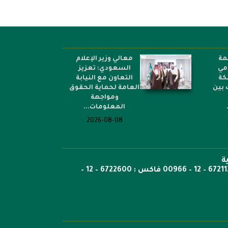
مة
معالي وزير الإعلام
امي
السعودي: تعزيز
كة
التعاون مع النيابة
 بين
العامة لحماية الحقوق
ومواجهة
المعلومات...
2026-08-08
ة
ص.ب: 6351 جدة الرمز 21442 هاتف 6722269 – 12 – 00966 هاتف : 6721121 – 12 – 00966 فاكس : 6722600 – 12 –