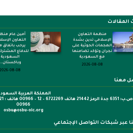
 المقالات
منظمة التعاون
أمين عام منظ
الإسلامي تدين بشدة
التعاون الإسل
الهجمات الحوثية على
يرحب باتفاق م
نجران وتؤكد تضامنها
للدفاع المشترك
مع السعودية
السعودية
وباكستان...
2026-08-08
2026-08-08
ل معنا
المملكة العربية السعودي
00966
osbu@osbu-oic.org
نا عبر شبكات التواصل الإجتماعي