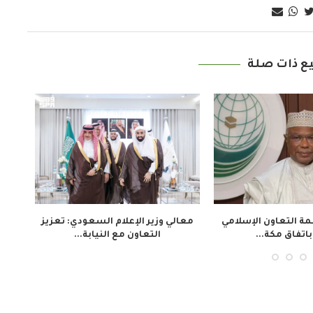
ع ذات صلة
ير الإعلام البنغلاديشي: لا سيطرة
تدريب 30 صحفياً في السنغال لتع
حكومية على وسائل...
التغطية المهنية...