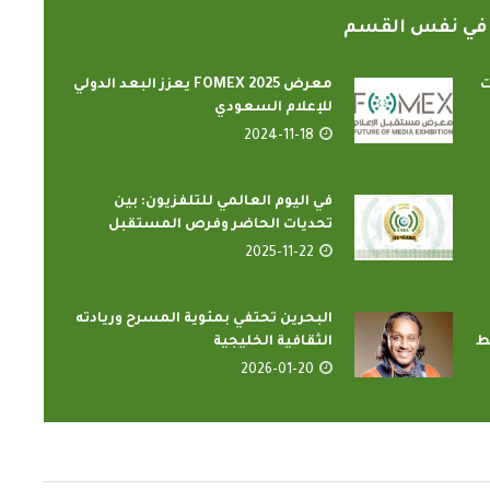
ً في نفس القسم
ت
معرض FOMEX 2025 يعزز البعد الدولي
للإعلام السعودي
2024-11-18
في اليوم العالمي للتلفزيون: بين
تحديات الحاضر وفرص المستقبل
الدارسون باكاديمية اتحاد اذاعات
ون الإسلامي
2025-11-22
وتليفزيونات التعاون الإسلامي
ضاء...
يؤدون ...
2022-02-16
البحرين تحتفي بمئوية المسرح وريادته
ط
الثقافية الخليجية
2026-01-20