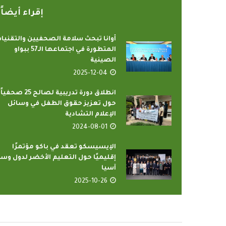
إقراء أيضا
أوانا تبحث سلامة الصحفيين والتقنيا
المتطورة في اجتماعها الـ57 ببواو
الصينية
2025-12-04
انطلاق دورة تدريبية لصالح 25 صحفياً
حول تعزيز حقوق الطفل في وسائل
الإعلام التشادية
رامج بإذاعات وتليفزيونات
أمين عام منظمة التعا
لإسلامي بمدينة الإنتاج...
يدعو الدول الأع
2024-08-01
2022-04-12
2022-04-12
الإيسيسكو تعقد في باكو مؤتمرًا
إقليميًا حول التعليم الأخضر لدول وس
آسيا
2025-10-26