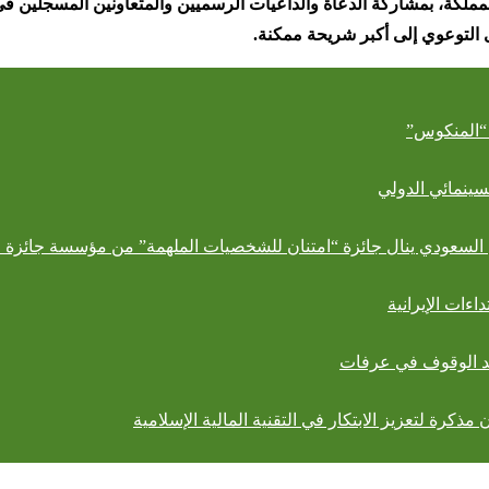
كة، بمشاركة الدعاة والداعيات الرسميين والمتعاونين المسجلين في ن
 التوعوي إلى أكبر شريحة ممكنة
.
 “المنكوس”
زيون السعودي ينال جائزة “امتنان للشخصيات الملهمة” من مؤسسة جائزة ا
ءات الإيرانية
عد الوقوف في عرفات
مذكرة لتعزيز الابتكار في التقنية المالية الإسلامية