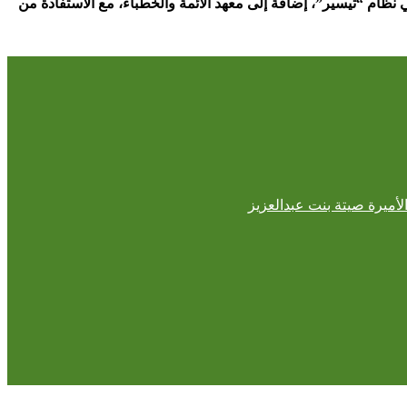
ظام “تيسير”، إضافة إلى معهد الأئمة والخطباء، مع الاستفادة من
لأميرة صيتة بنت عبدالعزيز