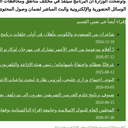
وأوضحت الوزارة أن البرنامج سيُنفذ في مختلف مناطق ومحافظات الممل
الوسائل الحضورية والإلكترونية والبث المباشر لضمان وصول المحتوى
إقراء أيضاً في نفس القسم
شاعران من السعودية والكويت يتأهلان في أولى حلقات برنامج
2024-12-19
5 أفلام مدعومة من البحر الأحمر تشارك في مهرجان لوكارنو السينمائي الدولي
2026-07-12
عرفانًا بعطائه واحتفاءً بإسهاماته؛ رئيس هيئة الإذاعة والتلف
2025-08-12
اليوم.. اجتماع وزاري خليجي–أوروبي طارئ لبحث تداعيات الاعتدا
2026-03-05
ضيوف برنامج خادم الحرمين الشريفين ينفرون إلى مزدلفة.. ب
2024-06-15
المجلس العام للبنوك الإسلامية وجامعة إقراء الباكستانية يوقعان 
2026-07-20