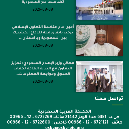
تضامنها مع السعودية
2026-08-08
أمين عام منظمة التعاون الإسلامي
يرحب باتفاق مكة للدفاع المشترك
بين السعودية وباكستان...
2026-08-08
معالي وزير الإعلام السعودي: تعزيز
التعاون مع النيابة العامة لحماية
الحقوق ومواجهة المعلومات...
2026-08-08
تواصل معنا
المملكة العربية السعودية
ص.ب: 6351 جدة الرمز 21442 هاتف 6722269 – 12 – 00966
هاتف : 6721121 – 12 – 00966 فاكس : 6722600 – 12 – 00966
osbu@osbu-oic.org