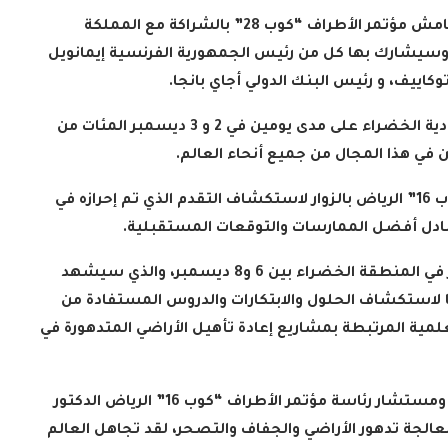
وتهدف هذه القمة التي كان قد تم الإعلان عنها على هامش مؤتمر الأطراف “كوب 28” بالشراكة مع المملكة
ة، وسيشارك بها كل من رئيس الجمهورية الفرنسية إيمانويل
اييف، و رئيس البنك الدولي أجاي بانجا
.
وفي الوقت نفسه، سيستقطب منتدى مبادرة السعودية الخضراء على مدى يومين في 2 و 3 ديسمبر المئات من
 في هذا المجال من جميع أنحاء العالم
.
وسيرحب جناح المبادرة في المنطقة الخضراء في “كوب 16” الرياض بالزوار لاستكشاف التقدم الذي تم إحرازه في
الدارسون باكاديمية اتحاد اذاعات
 تبادل أفضل الممارسات والتوقعات المستقبلية
.
ن الإسلامي
وتليفزيونات التعاون الإسلامي
اء...
يؤدون ...
وسيقام أيضًا المنتدى الدولي الثاني لتقنيات التشجير في المنطقة الخضراء بين 6 و8 ديسمبر، والذي سيشهد
2022-02-16
استكشاف الحلول والابتكارات والدروس المستفادة من
لمية المرتبطة بمشاريع إعادة تأهيل الأراضي المتدهورة في
وقال وكيل وزارة البيئة والمياه والزراعة لشؤون البيئة ومستشار رئاسة مؤتمر الأطراف “كوب 16” الرياض الدكتور
الجة تدهور الأراضي والجفاف والتصحر، لقد تجاهل العالم