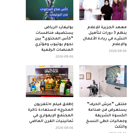
معهد الجزيرة للإعلام
بوليفارد الرياض
ينظم 3 دورات لتأهيل
يستضيف منافسات
النشء في ريادة الأعمال
“كأس المحتوى” بين
والإعلام
نجوم يوتيوب ومؤثري
المنصات الرقمية
2026-08-06
2026-08-06
ملتقى “عرش الحرف”
إطلاق فيلم «تلفزيون
يستعرض فن صناعة
المخرج» لاستعادة ذاكرة
الكسوة الشريفة
المجتمع الإيفواري في
وجماليات خطي النسخ
ثمانينيات القرن الماضي
والثلث
2026-08-06