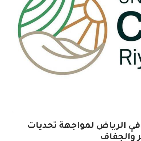
مؤتمر COP16 غدًا في الرياض لمواجهة تحديات
 والجفاف