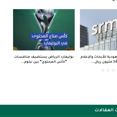
 «تلفزيون المخرج»
ملتقى “عرش الحرف” يستعرض فن
 المجتمع الإيفواري...
صناعة الكسوة الشريفة...
 المقالات