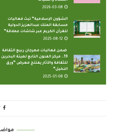
2026-03-08
الشؤون الإسلامية” تبث فعاليات
مسابقة الملك عبدالعزيز الدولية
للقرآن الكريم عبر شاشات عملاقة”
2025-08-12
ضمن فعاليات مهرجان ربيع الثقافة
19.. مركز الفنون التابع لهيئة البحرين
للثقافة والآثار يفتتح معرض “ورق
النخيل”
2025-01-08
مواضي