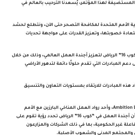
 المستضيفة لهذا المؤتمر، يُسعدنا الترحيب بالعالم في
قية الأمم المتحدة لمكافحة التصحر حتى الآن، ونتطلع لحشد
عادة خصوبتها، وتعزيز القدرات على مواجهة تحديات
وتستعد المملكة من خلال ترؤسها مؤتمر الأطراف “كوب 16” الرياض لتعزيز أجندة العمل العالمي، وذلك من خلال
م المبادرات التي تقدم حلولًا دائمة لتدهور الأراضي
 هذه المبادرات للارتقاء بمستويات التعاون والتنسيق
، وأحد رواد العمل المناخي البارزين مع الأمم
المتحدة في مؤتمر الأطراف “كوب 26” نايجل توبينغ، أن أجندة العمل في “كوب 16” الرياض تحدد رؤية تقوم على
علة غير الحكومية، بما في ذلك الشركات والمزارعون
والمجتمع المدني والشعوب الأصلية
.