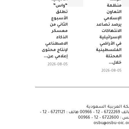
منظمة
“واس”
التعاون
تطلق
الإسلامي
الأسبوع
يرصد تصاعد
الثاني من
الانتهاكات
معسكر
الإسرائيلية
الذكاء
في الأراضي
الاصطناعي
الفلسطينية
لإنتاج محتوى
المحتلة
إعلامي عن...
خلال...
2026-08-05
2026-08-05
كة العربية السعودية
ص.ب: 6351 جدة الرمز 21442 هاتف 6722269 – 12 – 00966 هاتف : 6721121 – 12 –
osbu@osbu-oic.o