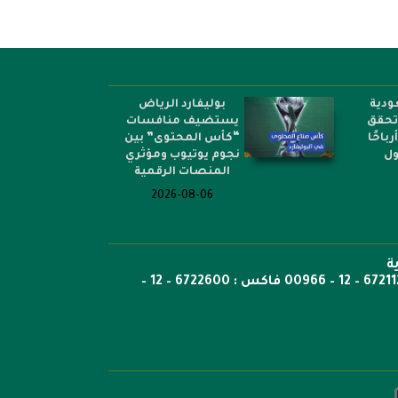
ودية
بوليفارد الرياض
 تحقق
يستضيف منافسات
أرباحًا
“كأس المحتوى” بين
ول
نجوم يوتيوب ومؤثري
المنصات الرقمية
2026-08-06
ة
ص.ب: 6351 جدة الرمز 21442 هاتف 6722269 – 12 – 00966 هاتف : 6721121 – 12 – 00966 فاكس : 6722600 – 12 –