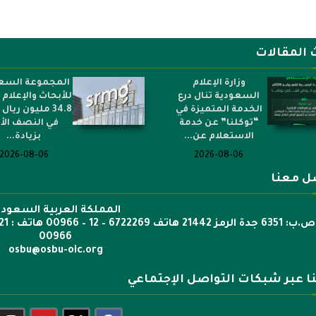
 المقالات
وزارة الإعلام
المجموعة السع
السعودية تنال درع
للأبحاث والإعلام
الخدمة المتميزة في
34.8 مليون ريال 
“توكلنا” عن خدمة
في النصف الأ
الاستعلام عن...
بزيادة...
2026-08-06
2026-08-06
ل معنا
المملكة العربية السعودي
00966
osbu@osbu-oic.org
نا عبر شبكات التواصل الإجتماعي