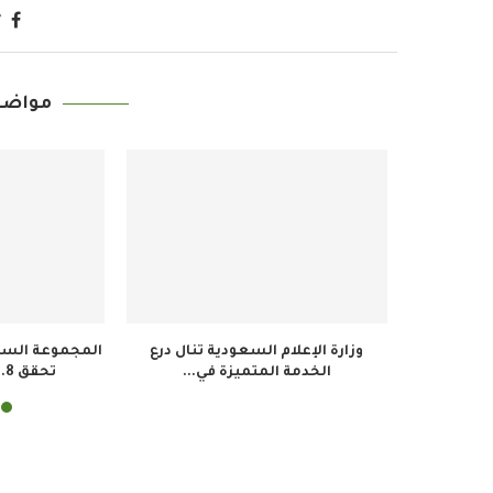
مواضي
يفارد الرياض يستضيف منافسات
معهد الجزيرة للإعلام 
“كأس المحتوى” بين نجوم...
لتأهيل النشء...