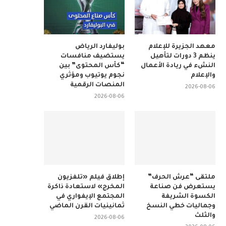
معهد الجزيرة للإعلام
بوليفارد الرياض
ينظم 3 دورات لتأهيل
يستضيف منافسات
النشء في ريادة الأعمال
“كأس المحتوى” بين
والإعلام
نجوم يوتيوب ومؤثري
المنصات الرقمية
2026-08-06
2026-08-06
ملتقى “عرش الحرف”
إطلاق فيلم «تلفزيون
يستعرض فن صناعة
المخرج» لاستعادة ذاكرة
الكسوة الشريفة
المجتمع الإيفواري في
وجماليات خطي النسخ
ثمانينيات القرن الماضي
والثلث
2026-08-06