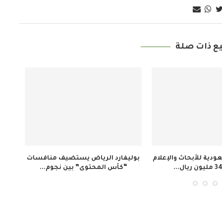
ع ذات صلة
ينظم 3 دورات
إطلاق فيلم «تلفزيون المخرج»
ملتقى “عرش الحرف” 
لاستعادة ذاكرة المجتمع الإيفواري...
صناعة الكسوة الش