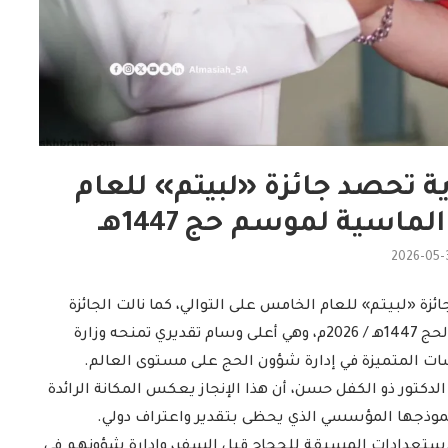
ة تحصد جائزة «لبيتم» للعام
ماسية لموسم حج 1447هـ
2026-05-
زة «لبيتم» للعام الخامس على التوالي، كما نالت الجائزة
الماسية (Diamond Award) للمرة الثانية خلال موسم الحج 1447هـ / 2026م، وهي أعلى وسام تقديري تمنحه وزارة
ت المتميزة في إدارة شؤون الحج على مستوى العالم.
 الدكتور ذو الكفل حسن، أن هذا الإنجاز يعكس المكانة الرائدة
ة نموذجها المؤسسي الذي يحظى بتقدير واعتراف دولي.
استعدادات المسبقة للحجاج قبل السفر، وإدارة شؤونهم في