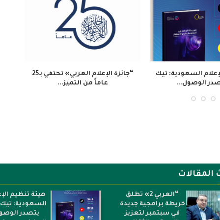
الأنباء النيجيرية تسلط الضوء
وكالة الأنباء النيجيرية: اتفاقية صينية
على أهمية التعلم...
نيجيرية لتعزيز التبادل...
 المقالات
“العربي 2» تطلق
هيئة تنظيم الإع
خريطة برامجية جديدة
السعودية: تيك 
في سبتمبر لتعزيز
يتصدر الوصو