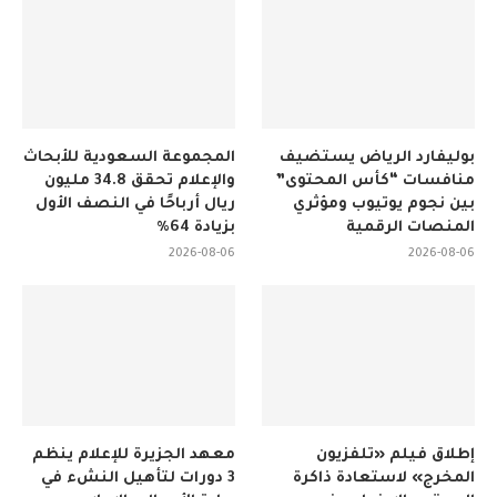
بوليفارد الرياض يستضيف
المجموعة السعودية للأبحاث
منافسات “كأس المحتوى”
والإعلام تحقق 34.8 مليون
بين نجوم يوتيوب ومؤثري
ريال أرباحًا في النصف الأول
المنصات الرقمية
بزيادة 64%
2026-08-06
2026-08-06
إطلاق فيلم «تلفزيون
معهد الجزيرة للإعلام ينظم
المخرج» لاستعادة ذاكرة
3 دورات لتأهيل النشء في