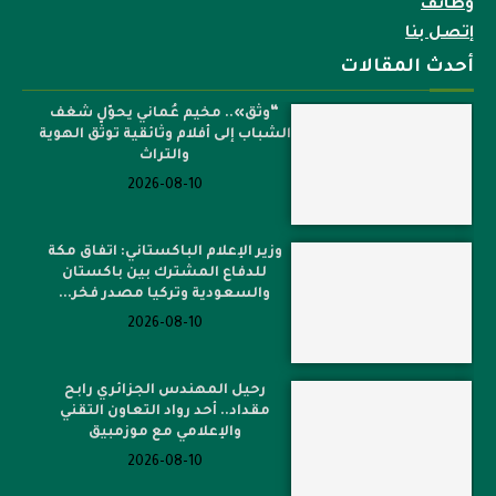
وظائف
إتصل بنا
أحدث المقالات
“وثّق».. مخيم عُماني يحوّل شغف
الشباب إلى أفلام وثائقية توثّق الهوية
والتراث
2026-08-10
وزير الإعلام الباكستاني: اتفاق مكة
للدفاع المشترك بين باكستان
والسعودية وتركيا مصدر فخر...
2026-08-10
رحيل المهندس الجزائري رابح
مقداد.. أحد رواد التعاون التقني
والإعلامي مع موزمبيق
2026-08-10