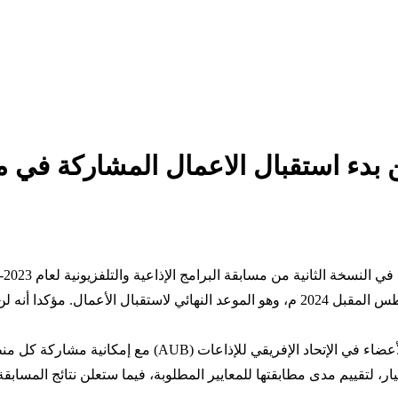
 الإفريقي للإذاعات (AUB) يعلن بدء استقبال الاعمال ا
في ذلك الفرنسية والإنجليزية والبرتغالية والعربية، وذلك حتى 10 أغسطس المقبل 2024 م، وهو ا
واشار الاتحاد الافريقي ان المسابقة ستكون تتيح حصريا للمؤ
ار، لتقييم مدى مطابقتها للمعايير المطلوبة، فيما ستعلن نتائج المساب