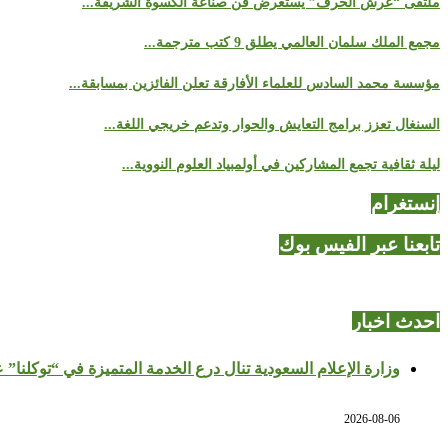
ملتقى “عرش الحرف” يستعرض فن صناعة الكسوة الشريفة...
مجمع الملك سلمان العالمي يطلق 9 كتب مترجمة...
مؤسسة محمد السادس للعلماء الأفارقة تعلن الفائزين بمسابقة...
السنغال تعزز برامج التعايش والحوار وتدعم خريجي اللغة...
ليلة ثقافية تجمع المشاركين في أولمبياد العلوم النووية...
إنستغرام
تابعنا عبر الفيس بوك
احدث اخبار
وزارة الإعلام السعودية تنال درع الخدمة المتميزة في “توكلنا” 
2026-08-06