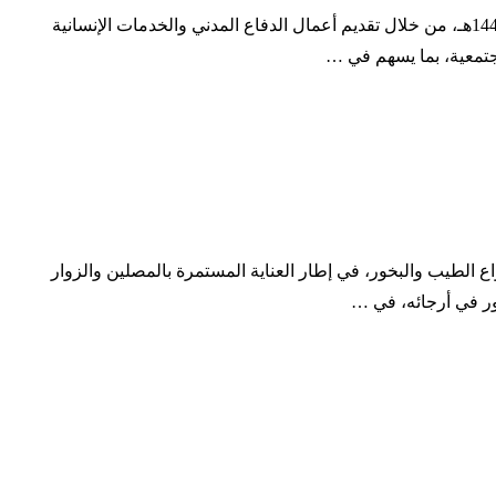
تشارك متطوعات المديرية العامة للدفاع المدني السعودي في خدمة ضيوف الرحمن القادمين لأداء مناسك العمرة خلال شهر رمضان لعام 1447هـ، من خلال تقديم أعمال الدفاع المدني والخدمات الإنسانية
جتمعية، بما يسهم في …
ع الطيب والبخور، في إطار العناية المستمرة بالمصلين والزوار
خور في أرجائه، في …