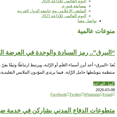
اليوم العالمي للأذاعة 2026
مسابقة فيورى
الملتقي الاعلامي مع جامعة الدول العربية
اليوم العالمى للإذاعة 2025
تواصل معنا
منوعات عالمية
“البيرق”.. رمز السيادة والوحدة في العرضة الس
يُعدّ «البيرق» أحد أبرز أسماء العَلَم أو الرَّاية، ويرتبط ارتباطًا وث
منتظمة يتوسّطها حامل الرَّاية، فيما يرتدي المؤدون الملابس التقليد
أكمل القراءة
2026-03-08
Facebook
Twitter
Whatsapp
Email
متطوعات الدفاع المدني يشاركن في خدمة ض