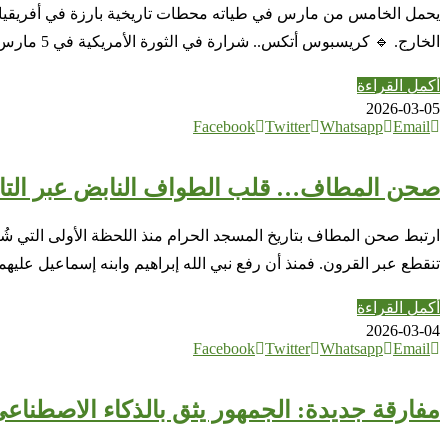
يحمل الخامس من مارس في طياته محطات تاريخية بارزة في أفريقيا والش
الخارج. 🔹 كريسبوس أتكس.. شرارة في الثورة الأمريكية في 5 مارس 1770، قُتل كريسبوس أتكس في مدينة بوسطن خلال ما …
أكمل القراءة
2026-03-05
Facebook
Twitter
Whatsapp
Email
صحن المطاف… قلب الطواف النابض عبر التا
ارتبط صحن المطاف بتاريخ المسجد الحرام منذ اللحظة الأولى التي شُر
تنقطع عبر القرون. فمنذ أن رفع نبي الله إبراهيم وابنه إسماعيل علي
أكمل القراءة
2026-03-04
Facebook
Twitter
Whatsapp
Email
مفارقة جديدة: الجمهور يثق بالذكاء الاصطناعي