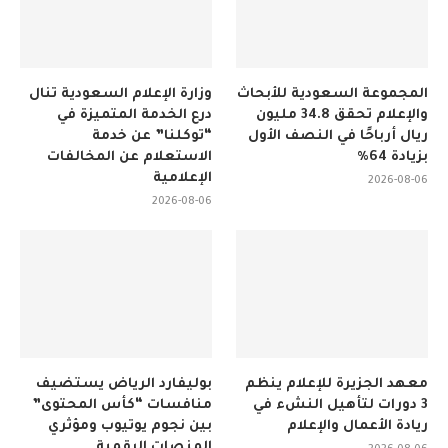
المجموعة السعودية للأبحاث
وزارة الإعلام السعودية تنال
والإعلام تحقق 34.8 مليون
درع الخدمة المتميزة في
ريال أرباحًا في النصف الأول
“توكلنا” عن خدمة
بزيادة 64%
الاستعلام عن المخالفات
الإعلامية
2026-08-06
2026-08-06
معهد الجزيرة للإعلام ينظم
بوليفارد الرياض يستضيف
3 دورات لتأهيل النشء في
منافسات “كأس المحتوى”
ريادة الأعمال والإعلام
بين نجوم يوتيوب ومؤثري
المنصات الرقمية