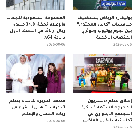
بوليفارد الرياض يستضيف
المجموعة السعودية للأبحاث
منافسات “كأس المحتوى”
والإعلام تحقق 34.8 مليون
بين نجوم يوتيوب ومؤثري
ريال أرباحًا في النصف الأول
المنصات الرقمية
بزيادة 64%
2026-08-06
2026-08-06
إطلاق فيلم «تلفزيون
معهد الجزيرة للإعلام ينظم
المخرج» لاستعادة ذاكرة
3 دورات لتأهيل النشء في
المجتمع الإيفواري في
ريادة الأعمال والإعلام
ثمانينيات القرن الماضي
2026-08-06
2026-08-06