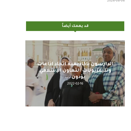
2026-08-06
قد يهمك أيضاً
اليوم : المشاركة بالاجتماع
كلمة م
التحضيري لمنظمي قمة اسيا...
2022-04-12
رض فن
مجمع الملك سلمان العالمي يطلق 9
مؤسسة محمد ال