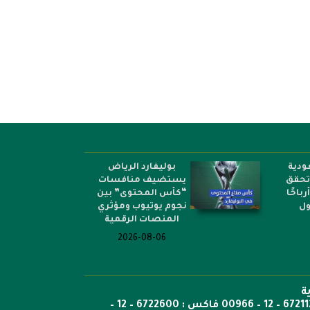
..
كتب مترجمة...
الأفارقة تعلن الف
ودية
بوليفارد الرياض
 تحقق
يستضيف منافسات
أرباحًا
“كأس المحتوى” بين
ول
نجوم يوتيوب ومؤثري
المنصات الرقمية
2026-08-06
ة
ص.ب: 6351 جدة الرمز 21442 هاتف 6722269 – 12 – 00966 هاتف : 6721121 – 12 – 00966 فاكس : 6722600 – 12 –