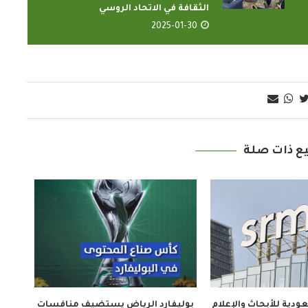
الثقافة في الاتحاد الروسي
2025-01-30
الدارسون باكاديمية اتحاد اذاعات
ع ذات صلة
ون الإسلامي
وتليفزيونات التعاون الإسلامي
ضاء...
يؤدون ...
2022-02-16
إطلاق فيلم «تلفزيون المخرج»
ملتقى “عرش الحرف” يستع