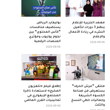
معهد الجزيرة للإعلام
بوليفارد الرياض
ينظم 3 دورات لتأهيل
يستضيف منافسات
النشء في ريادة الأعمال
“كأس المحتوى” بين
والإعلام
نجوم يوتيوب ومؤثري
المنصات الرقمية
2026-08-06
2026-08-06
ملتقى “عرش الحرف”
إطلاق فيلم «تلفزيون
يستعرض فن صناعة
المخرج» لاستعادة ذاكرة
الكسوة الشريفة
المجتمع الإيفواري في
وجماليات خطي النسخ
ثمانينيات القرن الماضي
والثلث
2026-08-06