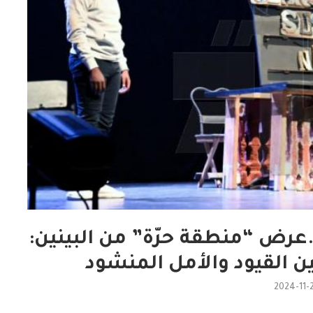
ام قرطاج المسرحية 2024..عرض “منطقة حرّة” من البينين:
ين القيود والأمل المنشود
2024-11-