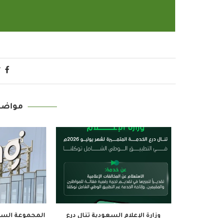
مواضي
برامج بإذاعات وتليفزيونات
أمين عام منظمة التعا
الإسلامي بمدينة الإنتاج...
يدعو الدول الأع
2022-04-12
2022-04-12
 الرياض يستضيف منافسات
معهد الجزيرة للإعلام ينظم 3 دورات