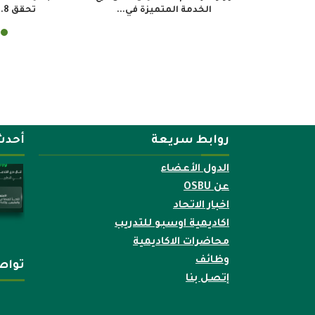
 المحتوى” بين نجوم...
لتأهيل النشء...
روابط سريعة
أحدث
الدول الأعضاء
عن OSBU
اخبار الاتحاد
اكاديمية اوسبو للتدريب
محاضرات الاكاديمية
وظائف
تواص
إتصل بنا