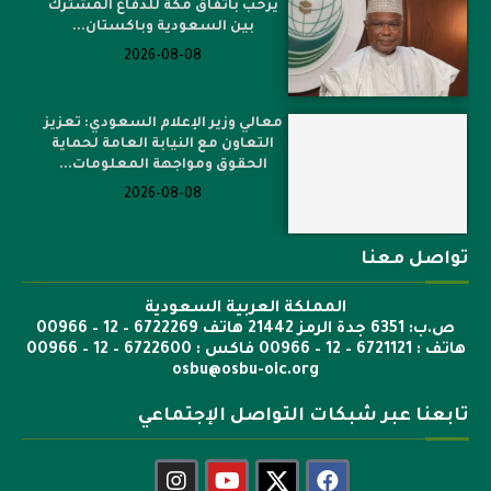
يرحب باتفاق مكة للدفاع المشترك
بين السعودية وباكستان...
2026-08-08
معالي وزير الإعلام السعودي: تعزيز
التعاون مع النيابة العامة لحماية
الحقوق ومواجهة المعلومات...
2026-08-08
تواصل معنا
المملكة العربية السعودية
ص.ب: 6351 جدة الرمز 21442 هاتف 6722269 – 12 – 00966
هاتف : 6721121 – 12 – 00966 فاكس : 6722600 – 12 – 00966
osbu@osbu-oic.org
تابعنا عبر شبكات التواصل الإجتماعي