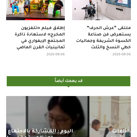
ملتقى “عرش الحرف”
إطلاق فيلم «تلفزيون
يستعرض فن صناعة
المخرج» لاستعادة ذاكرة
الكسوة الشريفة وجماليات
المجتمع الإيفواري في
خطي النسخ والثلث
ثمانينيات القرن الماضي
2026-08-06
2026-08-06
قد يهمك أيضاً
اليوم : المشاركة بالاجتماع التحضيري