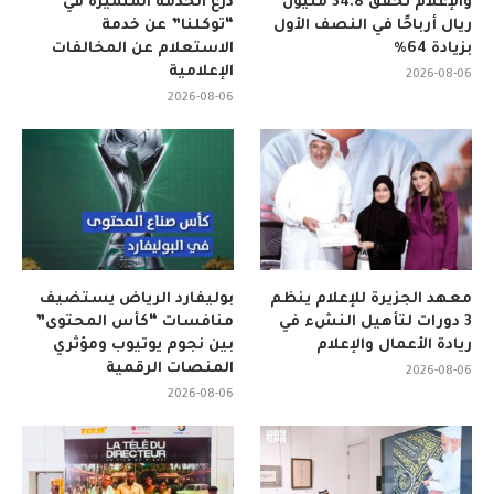
والإعلام تحقق 34.8 مليون
درع الخدمة المتميزة في
ريال أرباحًا في النصف الأول
“توكلنا” عن خدمة
بزيادة 64%
الاستعلام عن المخالفات
الإعلامية
2026-08-06
2026-08-06
معهد الجزيرة للإعلام ينظم
بوليفارد الرياض يستضيف
3 دورات لتأهيل النشء في
منافسات “كأس المحتوى”
ريادة الأعمال والإعلام
بين نجوم يوتيوب ومؤثري
المنصات الرقمية
2026-08-06
2026-08-06