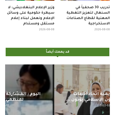
تدريب 30 صحفياً في
وزير الإعلام البنغلاديشي: لا
السنغال لتعزيز التغطية
سيطرة حكومية على وسائل
المهنية لقطاع الصناعات
الإعلام ونعمل لبناء إعلام
الاستخراجية
مستقل ومستدام
2026-08-08
2026-08-08
قد يهمك أيضاً
اليوم : المشاركة بالاجتماع التحضيري
لمنظمي قمة اسيا...
2022-04-12