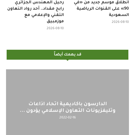
انطلاق موسم جديد من «في
رحيل المهندس الجزائري
90» على القنوات الرياضية
رابح مقداد.. أحد رواد التعاون
السعودية
التقني والإعلامي مع
موزمبيق
2026-08-10
2026-08-10
قد يهمك أيضاً
اديمية اتحاد اذاعات
اليوم : المشاركة با
اون الإسلامي يؤدون ...
لمنظمي قمة
2-04-12
2022-02-16