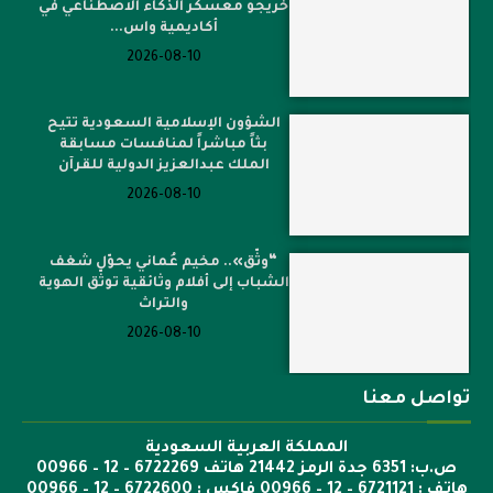
خريجو معسكر الذكاء الاصطناعي في
أكاديمية واس...
2026-08-10
الشؤون الإسلامية السعودية تتيح
بثاً مباشراً لمنافسات مسابقة
الملك عبدالعزيز الدولية للقرآن
2026-08-10
“وثّق».. مخيم عُماني يحوّل شغف
الشباب إلى أفلام وثائقية توثّق الهوية
والتراث
2026-08-10
تواصل معنا
المملكة العربية السعودية
ص.ب: 6351 جدة الرمز 21442 هاتف 6722269 – 12 – 00966