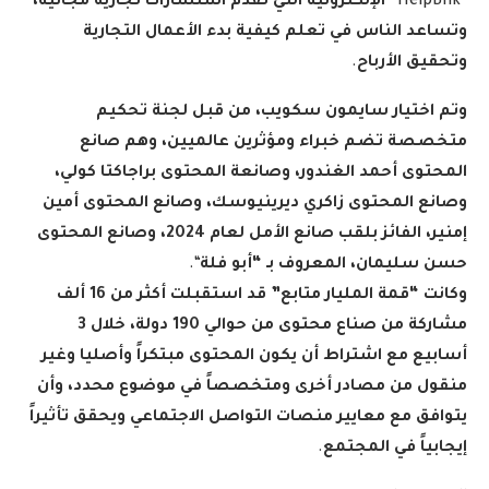
“HelpBnk”
الإلكترونية التي تقدم استشارات تجارية مجانية،
وتساعد الناس في تعلم كيفية بدء الأعمال التجارية
وتحقيق الأرباح
.
وتم اختيار سايمون سكويب، من قبل لجنة تحكيم
متخصصة تضم خبراء ومؤثرين عالميين، وهم صانع
المحتوى أحمد الغندور، وصانعة المحتوى براجاكتا كولي،
وصانع المحتوى زاكري ديرينيوسك، وصانع المحتوى أمين
إمنير، الفائز بلقب صانع الأمل لعام 2024، وصانع المحتوى
حسن سليمان، المعروف بـ “أبو فلة
“.
وكانت “قمة المليار متابع” قد استقبلت أكثر من 16 ألف
مشاركة من صناع محتوى من حوالي 190 دولة، خلال 3
أسابيع مع اشتراط أن يكون المحتوى مبتكراً وأصليا وغير
منقول من مصادر أخرى ومتخصصاً في موضوع محدد، وأن
يتوافق مع معايير منصات التواصل الاجتماعي ويحقق تأثيراً
إيجابياً في المجتمع
.