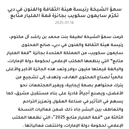
سموّ الشيخة رئيسة هيئة الثقافة والفنون في دبي
تكرّم سايمون سكويب بجائزة قمة المليار متابع
2025-01-14
كرمت سموّ الشيخة لطيفة بنت محمد بن راشد آل مكتوم،
رئيسة هيئة الثقافة والفنون في دبي، صانع المحتوى
سايمون سكويب، من المملكة المتحدة بجائزة “قمة المليار
متابع” التي ينظمها المكتب الإعلامي لحكومة دولة الإمارات،
والبالغة قيمتها مليون دولار
.
وتعد هذه الجائزة الأكبر والأغلى
عالمياً لصناع المحتوى الهادف، وتهدف إلى تشجيع من
يترك محتواهم بصمة إيجابية، ويغير المجتمعات نحو
الأفضل، ويصنع أجيالاً قادرة على بناء مستقبل مشرق، كما
يسهم في التأثير في صناعة العقول وتعزيز التراحم
والتعاطف بين البشر
.
جاء ذلك ضمن فعاليات النسخة
الثالثة من “قمة المليار متابع 2025″، التي نظمها المكتب
الإعلامي لحكومة دولة الإمارات، واختتمت فعالياتها .