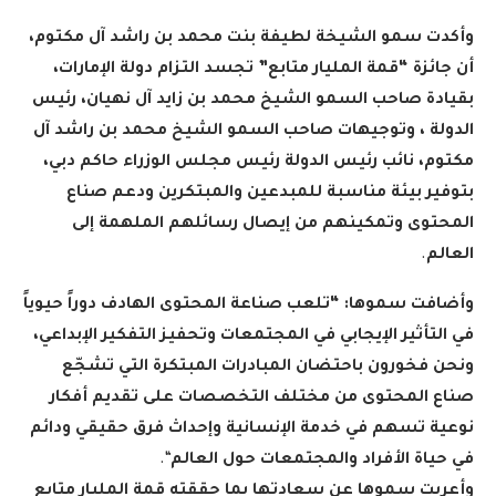
وأكدت سمو الشيخة لطيفة بنت محمد بن راشد آل مكتوم،
أن جائزة “قمة المليار متابع” تجسد التزام دولة الإمارات،
بقيادة صاحب السمو الشيخ محمد بن زايد آل نهيان، رئيس
الدولة ، وتوجيهات صاحب السمو الشيخ محمد بن راشد آل
مكتوم، نائب رئيس الدولة رئيس مجلس الوزراء حاكم دبي،
بتوفير بيئة مناسبة للمبدعين والمبتكرين ودعم صناع
المحتوى وتمكينهم من إيصال رسائلهم الملهمة إلى
العالم
.
وأضافت سموها: “تلعب صناعة المحتوى الهادف دوراً حيوياً
في التأثير الإيجابي في المجتمعات وتحفيز التفكير الإبداعي،
ونحن فخورون باحتضان المبادرات المبتكرة التي تشجّع
صناع المحتوى من مختلف التخصصات على تقديم أفكار
نوعية تسهم في خدمة الإنسانية وإحداث فرق حقيقي ودائم
في حياة الأفراد والمجتمعات حول العالم
“.
وأعربت سموها عن سعادتها بما حققته قمة المليار متابع