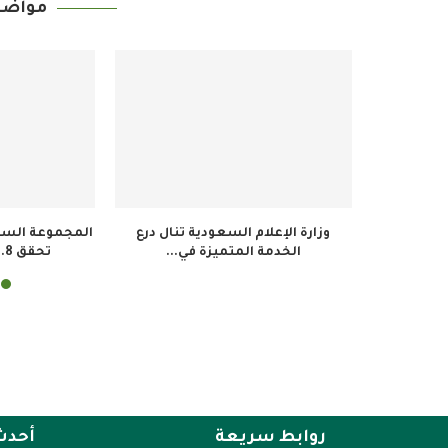
مواضي
اركين في
وزارة الإعلام السعودية تنال درع
المجموعة السعو
ية...
الخدمة المتميزة في...
تحقق 34.8 مليون ريال...
روابط سريعة
أحدث