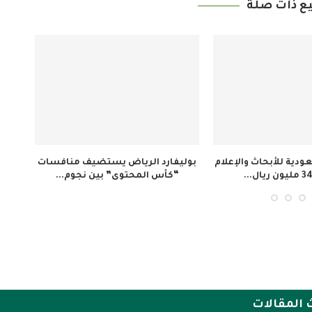
ع ذات صلة
دية للأبحاث والإعلام
بوليفارد الرياض يستضيف منافسات
“كأس المحتوى” بين نجوم...
 المقالات