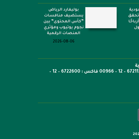
ودية
بوليفارد الرياض
 تحقق
يستضيف منافسات
أرباحًا
“كأس المحتوى” بين
ول
نجوم يوتيوب ومؤثري
المنصات الرقمية
2026-08-06
ة
ص.ب: 6351 جدة الرمز 21442 هاتف 6722269 – 12 – 00966 هاتف : 6721121 – 12 – 00966 فاكس : 6722600 – 12 –