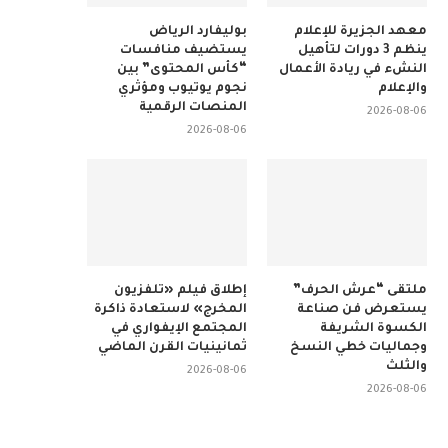
معهد الجزيرة للإعلام
بوليفارد الرياض
ينظم 3 دورات لتأهيل
يستضيف منافسات
النشء في ريادة الأعمال
“كأس المحتوى” بين
والإعلام
نجوم يوتيوب ومؤثري
المنصات الرقمية
2026-08-06
2026-08-06
ملتقى “عرش الحرف”
إطلاق فيلم «تلفزيون
يستعرض فن صناعة
المخرج» لاستعادة ذاكرة
الكسوة الشريفة
المجتمع الإيفواري في
وجماليات خطي النسخ
ثمانينيات القرن الماضي
والثلث
2026-08-06
2026-08-06