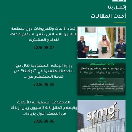
وظائف
إتصل بنا
أحدث المقالات
اتحاد إذاعات وتلفزيونات دول منظمة
التعاون الإسلامي يثمن «اتفاق مكة»
للدفاع المشترك
2026-08-07
وزارة الإعلام السعودية تنال درع
الخدمة المتميزة في “توكلنا” عن
خدمة الاستعلام عن...
2026-08-06
المجموعة السعودية للأبحاث
والإعلام تحقق 34.8 مليون ريال أرباحًا
في النصف الأول بزيادة...
2026-08-06