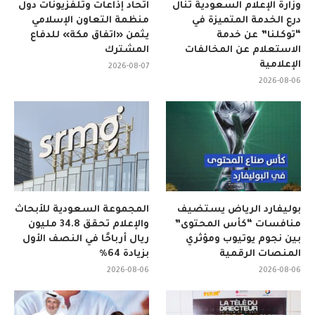
وزارة الإعلام السعودية تنال
اتحاد إذاعات وتلفزيونات دول
درع الخدمة المتميزة في
منظمة التعاون الإسلامي
“توكلنا” عن خدمة
يثمن «اتفاق مكة» للدفاع
الاستعلام عن المخالفات
المشترك
الإعلامية
2026-08-07
2026-08-06
بوليفارد الرياض يستضيف
المجموعة السعودية للأبحاث
منافسات “كأس المحتوى”
والإعلام تحقق 34.8 مليون
بين نجوم يوتيوب ومؤثري
ريال أرباحًا في النصف الأول
المنصات الرقمية
بزيادة 64%
2026-08-06
2026-08-06