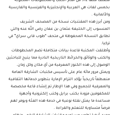
مصنَّف منها 912 من أقدم الكتب والمخطوطات المكتوبة
بخمس لغات هي العربية والإنجليزية والفرنسية والفارسية
والألمانية .
ومن أبرز هذه المقتنيات نسخة من المصحف الشريف
المنسوب إلى الخليفة عثمان بن عفان رضي الله عنه والتي
تطابق النسخة المحفوظة في متحف “طوب قابي سراي” في
تركيا.
وأطلقت المكتبة قاعدة بيانات متكاملة تضم المخطوطات
والكتب والوثائق والخرائط التاريخية النادرة مما يتيح للباحثين
الوصول إلى هذه الكنوز المعرفية من أي مكان وكل زمان.
ويمثل مرور مائة عام على تأسيس مكتبات الشارقة العامة
منعطفاً تاريخياً يؤكد التزام الإمارة بتطوير خدماتها الثقافية
والمعرفية للجميع وفي هذا الإطار تم إنشاء قاعة مخصصة
للمكفوفين مزودة بكتب برايل وكتب إلكترونية وأجهزة
مساعدة ما يمثل نقلة نوعية في خدمة هذه الفئة ويوفر لهم
فرصاً متساوية للتعلم والقراءة .