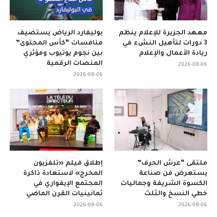
معهد الجزيرة للإعلام ينظم
بوليفارد الرياض يستضيف
3 دورات لتأهيل النشء في
منافسات “كأس المحتوى”
ريادة الأعمال والإعلام
بين نجوم يوتيوب ومؤثري
المنصات الرقمية
2026-08-06
2026-08-06
ملتقى “عرش الحرف”
إطلاق فيلم «تلفزيون
يستعرض فن صناعة
المخرج» لاستعادة ذاكرة
الكسوة الشريفة وجماليات
المجتمع الإيفواري في
خطي النسخ والثلث
ثمانينيات القرن الماضي
2026-08-06
2026-08-06