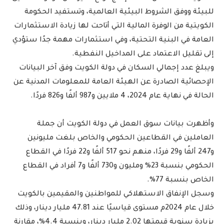
للبيئة ووفق الشروط البيئية العالمية، وتستفيد الحكومة
الكويتية من الوفرة المالية التي أتاحت لها زيادة الاستثمارات
العامة في البنية التحتية، وفي استثمارات مهمة جدًا ستؤدي
إلى تقليل الاعتماد على المداخيل النفطية.
ويبلغ عدد إجمالي السكان في دولة الكويت وفق آخر البيانات
الإحصائية الصادرة عن الهيئة العامة للمعلومات المدنية عن
الحالة في نهاية عام 2024، 4 ملايين و987 ألفًا و826 فردًا.
وأظهرت بيانات سوق العمل في دولة الكويت أن جملة
العاملين في القطاعين الحكومي والخاص بلغت مليونين
و247 ألفًا و29 فردًا، منهم نحو 517 ألفًا و22 فردًا في القطاع
الحكومي بنسبة 23% ومليون و730 ألفًا و7 أفراد في القطاع
الخاص بنسبة 77%.
وسجل الإنفاق الاستهلاكي للمواطنين والمقيمين بالكويت
خلال عام 2024م مستوى قياسيًا عند 47.81 مليار دينار، وذلك
بزيادة سنوية قيمتها 2.02 مليار دينار، وبنسبة 4.4%، مقارنة