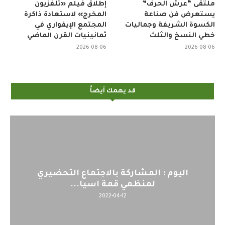
ملتقى “عرش الحرف”
إطلاق فيلم «تلفزيون
يستعرض فن صناعة
المخرج» لاستعادة ذاكرة
الكسوة الشريفة وجماليات
المجتمع الإيفواري في
خطي النسخ والثلث
ثمانينيات القرن الماضي
2026-08-06
2026-08-06
قد يهمك أيضاً
اليوم : المشاركة بالاجتماع التحضيري
لمنظمي قمة اسيا...
2022-04-12