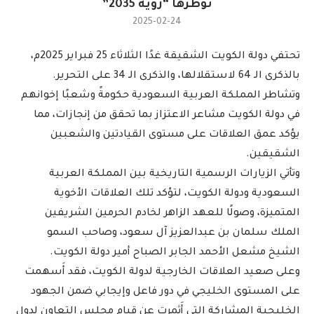
تؤطرها “رؤية 2035”
2025-02-24
تحتفي دولة الكويت الشقيقة غدًا الثلاثاء 25 فبراير 2025م،
بالذكرى الـ 64 لاستقلالها، والذكرى الـ 34 على التحرير.
وتشاطر المملكة العربية السعودية حكومةً وشعبًا إخوانهم
في دولة الكويت مشاعر الاعتزاز بما تحقق من إنجازات، مما
يؤكد عمق العلاقات على مستوى القيادتين والشعبين
الشقيقين.
وتأتي الزيارات الرسمية التاريخية بين المملكة العربية
السعودية ودولة الكويت، لتؤكد تلك العلاقات الأخوية
المتميزة، وصولًا للعهد الزاهر لخادم الحرمين الشريفين
الملك سلمان بن عبدالعزيز آل سعود، وصاحب السمو
الشيخ مشعل الأحمد الجابر الصباح أمير دولة الكويت.
وعلى صعيد العلاقات الخارجية لدولة الكويت، فقد أَسهمت
على المستوى الخليجي في دور فاعل وإيجابي ضمن الجهود
الخليجية المشاركة التي أَثمرت عن قيام مجلس التعاون لدول