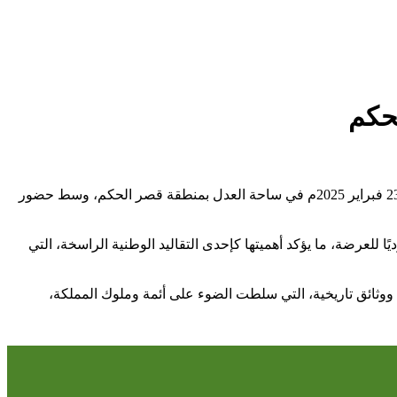
حكم
اختتمت احتفالات يوم التأسيس، التي نظمتها الهيئة الملكية لمدينة الرياض وإمارة منطقة الرياض على مدى أربعة أيام، في الفترة من 20 إلى 23 فبراير 2025م في ساحة العدل بمنطقة قصر الحكم، وسط حضور
ليات الاحتفال، تسجيل رقم قياسي عالمي في موسوعة “غينيس” للأرقام القياسية “كأكبر عرضة سعودية”، عبر مشاركة 633 مؤديًا للعرضة، ما يؤكد أهميتها كإحدى التقاليد الوطنية الراسخة، التي
ووثائق تاريخية، التي سلطت الضوء على أئمة وملوك المملكة،