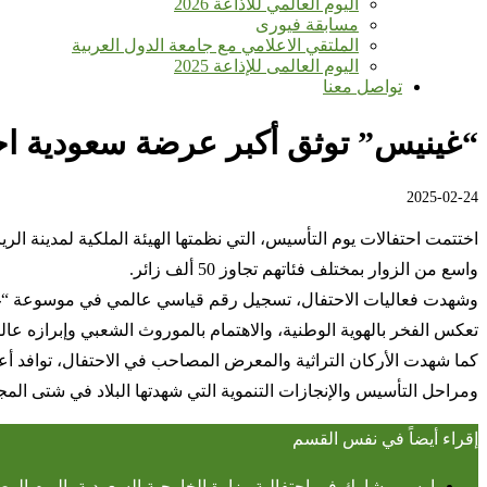
اليوم العالمي للأذاعة 2026
مسابقة فيورى
الملتقي الاعلامي مع جامعة الدول العربية
اليوم العالمى للإذاعة 2025
تواصل معنا
“غينيس” توثق أكبر عرضة سعودية اح
2025-02-24
واسع من الزوار بمختلف فئاتهم تجاوز 50 ألف زائر.
تعكس الفخر بالهوية الوطنية، والاهتمام بالموروث الشعبي وإبرازه عالمي
كما شهدت الأركان التراثية والمعرض المصاحب في الاحتفال، توافد أع
ومراحل التأسيس والإنجازات التنموية التي شهدتها البلاد في شتى الم
إقراء أيضاً في نفس القسم
اوسبو يشارك في احتفالية وزارة الخارجية السعودية باليوم الوطني