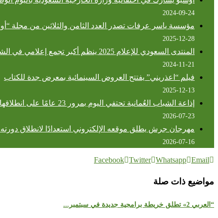
2024-09-24
مؤسسة ياسر عرفات تصدر العدد الثامن والثلاثين من مجلة “أو
2025-12-28
المنتدى السعودي للإعلام 2025 ينظم أكبر تجمع إعلامي في الشرق الأوسط
2024-11-21
فيلم “اعذريني” يفتتح العروض السينمائية بمعرض جدة للكتاب
2025-12-13
إذاعة الشباب العُمانية تحتفي اليوم بمرور 23 عامًا على انطلاقها وتواصل تطوير المحتوى الشبابي الخليجية
2026-07-23
مهرجان جرش يطلق موقعه الإلكتروني استعدادًا لانطلاق دورته الـ
2026-07-16
Facebook
Twitter
Whatsapp
Email
مواضيع ذات صلة
“العربي 2» تطلق خريطة برامجية جديدة في سبتمبر...