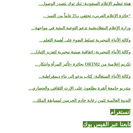
هيئة تنظيم الإعلام السعودية: تيك توك يتصدر الوصول...
“جائزة الإعلام العربي» تحتفي بـ25 عاماً من التميز...
وزارة الإعلام البنغلاديشية تدعم التوعية البيئية في مواجهة...
وكالة الأنباء النيجيرية تسلط الضوء على أهمية التعلم...
وكالة الأنباء النيجيرية: اتفاقية صينية نيجيرية لتعزيز التبادل...
تكريم إعلامية من ORTM2 بجائزة «تأثير المرأة وابتكار...
وكالة الأنباء السنغالية: كتاب يدعو إلى بناء ديمقراطية...
متدربو جامعة أنقرة يطلعون على الإرث الثقافي والحضاري...
الندوة العالمية تثمن رعاية خادم الحرمين لمسابقة الملك...
إنستغرام
تابعنا عبر الفيس بوك